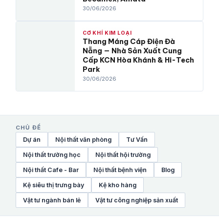
30/06/2026
CƠ KHÍ KIM LOẠI
Thang Máng Cáp Điện Đà
Nẵng — Nhà Sản Xuất Cung
Cấp KCN Hòa Khánh & Hi-Tech
Park
30/06/2026
CHỦ ĐỀ
Dự án
Nội thất văn phòng
Tư Vấn
Nội thất trường học
Nội thất hội trường
Nội thất Cafe - Bar
Nội thất bệnh viện
Blog
Kệ siêu thị trưng bày
Kệ kho hàng
Vật tư ngành bán lẻ
Vật tư công nghiệp sản xuất