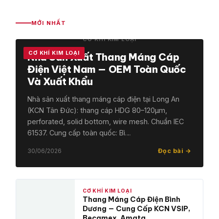
MỚI NHẤT
CƠ KHÍ KIM LOẠI
CƠ KHÍ KIM LOẠI
Nhà Sản Xuất Thang Máng Cáp
Điện Việt Nam — OEM Toàn Quốc
Và Xuất Khẩu
Nhà sản xuất thang máng cáp điện tại Long An
(KCN Tân Đức): thang cáp HDG 80–120μm,
perforated, solid bottom, wire mesh. Chuẩn IEC
61537. Cung cấp toàn quốc: Bì…
30/06/2026
Đọc bài →
CƠ KHÍ KIM LOẠI
Thang Máng Cáp Điện Bình
Dương — Cung Cấp KCN VSIP,
Becamex, Amata