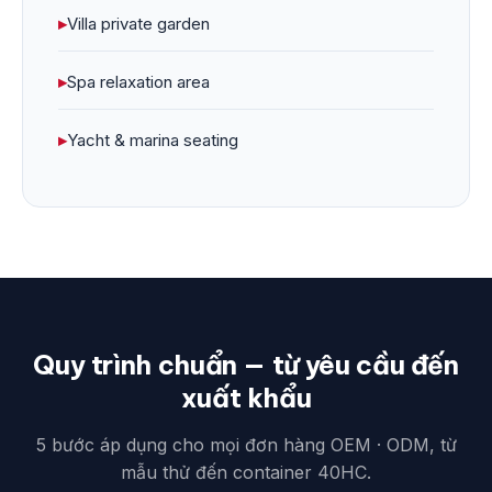
▸
Villa private garden
▸
Spa relaxation area
▸
Yacht & marina seating
Quy trình chuẩn — từ yêu cầu đến
xuất khẩu
5 bước áp dụng cho mọi đơn hàng OEM · ODM, từ
mẫu thử đến container 40HC.