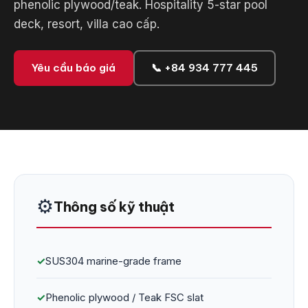
phenolic plywood/teak. Hospitality 5-star pool
deck, resort, villa cao cấp.
Yêu cầu báo giá
📞 +84 934 777 445
⚙️
Thông số kỹ thuật
✓
SUS304 marine-grade frame
✓
Phenolic plywood / Teak FSC slat