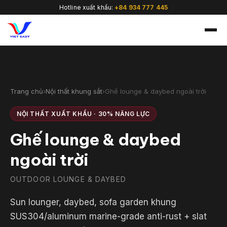
Hotline xuất khẩu:
+84 934 777 445
Trang chủ
›
Nội thất khung sắt
›
Ghế lounge & daybed ngoài trời
🇻🇳
NỘI THẤT XUẤT KHẨU · 30% NĂNG LỰC
Ghế lounge & daybed
ngoài trời
OUTDOOR LOUNGE & DAYBED
Sun lounger, daybed, sofa garden khung
SUS304/aluminum marine-grade anti-rust + slat