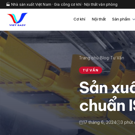
🏭 Nhà sản xuất Việt Nam · Gia công cơ khí · Nội thất văn phòng
Cơ khí
Nội thất
Sản phẩm
Trang chủ
›
Blog
›
Tư Vấn
TƯ VẤN
Sản xu
chuẩn 
17 tháng 6, 2024
3 phút