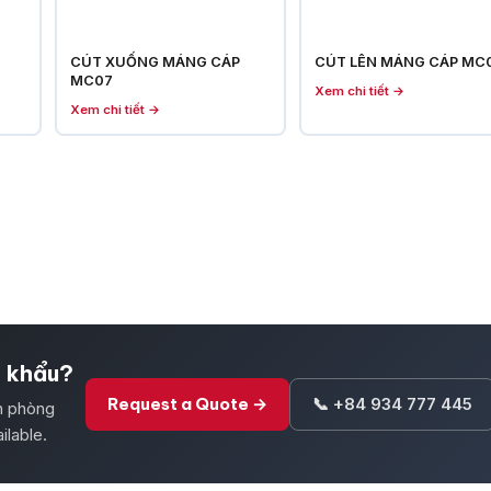
CÚT XUỐNG MÁNG CÁP
CÚT LÊN MÁNG CÁP MC
MC07
Xem chi tiết →
Xem chi tiết →
t khẩu?
Request a Quote →
📞 +84 934 777 445
ăn phòng
ilable.