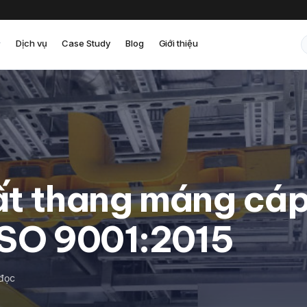
Dịch vụ
Case Study
Blog
Giới thiệu
ất thang máng cáp
ISO 9001:2015
 đọc