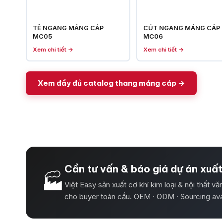
TÊ NGANG MÁNG CÁP
CÚT NGANG MÁNG CÁP
MC05
MC06
Xem chi tiết →
Xem chi tiết →
Xem đầy đủ catalog thang máng cáp →
Cần tư vấn & báo giá dự án xuấ
🏭
Việt Easy sản xuất cơ khí kim loại & nội thất v
cho buyer toàn cầu. OEM · ODM · Sourcing ava