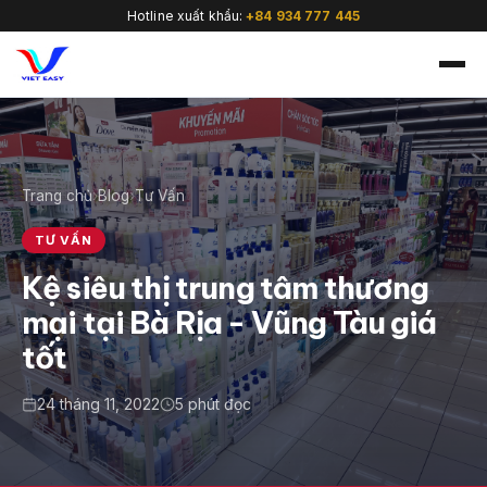
Hotline xuất khẩu:
+84 934 777 445
Trang chủ
›
Blog
›
Tư Vấn
🇻🇳
TƯ VẤN
Kệ siêu thị trung tâm thương
mại tại Bà Rịa - Vũng Tàu giá
tốt
24 tháng 11, 2022
5 phút đọc