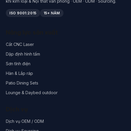
khí kim loại & Nội thất văn phòng · OEM · ODM · Sourcing.
ISO 9001:2015
15+ NĂM
Năng lực sản xuất
Cắt CNC Laser
Dập định hình tấm
Sơn tĩnh điện
Hàn & Lắp ráp
Patio Dining Sets
Lounge & Daybed outdoor
Dịch vụ
Dịch vụ OEM / ODM
Dịch vụ Sourcing