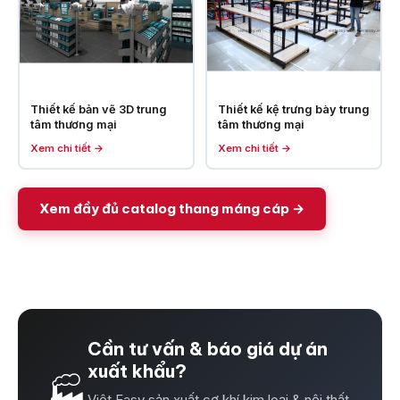
Thiết kế bản vẽ 3D trung
Thiết kế kệ trưng bày trung
tâm thương mại
tâm thương mại
Xem chi tiết →
Xem chi tiết →
Xem đầy đủ catalog thang máng cáp →
Cần tư vấn & báo giá dự án
xuất khẩu?
🏭
Việt Easy sản xuất cơ khí kim loại & nội thất