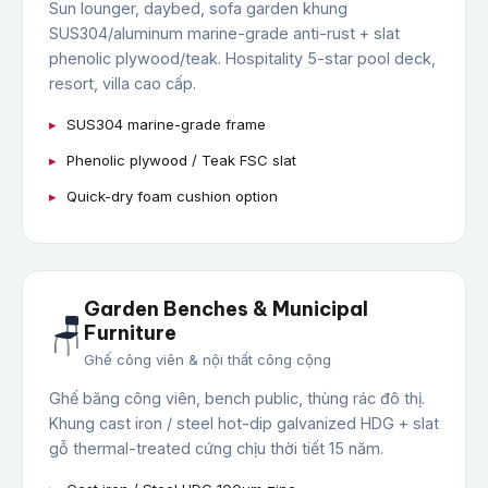
Sun lounger, daybed, sofa garden khung
SUS304/aluminum marine-grade anti-rust + slat
phenolic plywood/teak. Hospitality 5-star pool deck,
resort, villa cao cấp.
SUS304 marine-grade frame
Phenolic plywood / Teak FSC slat
Quick-dry foam cushion option
Garden Benches & Municipal
🪑
Furniture
Ghế công viên & nội thất công cộng
Ghế băng công viên, bench public, thùng rác đô thị.
Khung cast iron / steel hot-dip galvanized HDG + slat
gỗ thermal-treated cứng chịu thời tiết 15 năm.