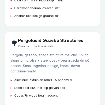
Cast iron / Steel HDG 100μm zinc
Hardwood thermal-treated slat
Anchor bolt design ground-fix
Pergolas & Gazebo Structures
🌳
Giàn pergola & nhà lưới
Pergola, gazebo, shade structure mái che. Khung
aluminum profile + steel post + beam cedar/fir gỗ
accent. Snap-together design, knock-down
container-ready.
Aluminum extrusion 6063-T5 anodized
Steel post HDG hot-dip galvanized
Cedar/Fir wood beam accent