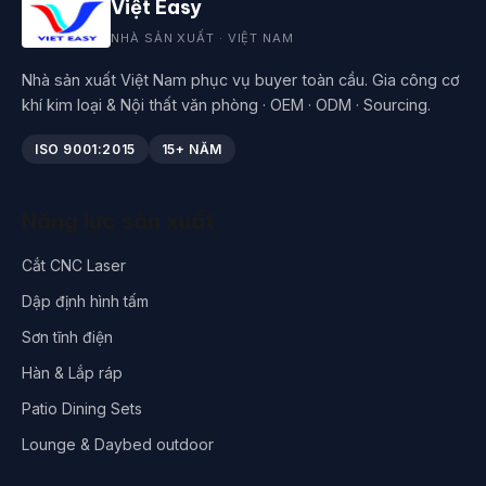
Việt Easy
NHÀ SẢN XUẤT · VIỆT NAM
Nhà sản xuất Việt Nam phục vụ buyer toàn cầu. Gia công cơ
khí kim loại & Nội thất văn phòng · OEM · ODM · Sourcing.
ISO 9001:2015
15+ NĂM
Năng lực sản xuất
Cắt CNC Laser
Dập định hình tấm
Sơn tĩnh điện
Hàn & Lắp ráp
Patio Dining Sets
Lounge & Daybed outdoor