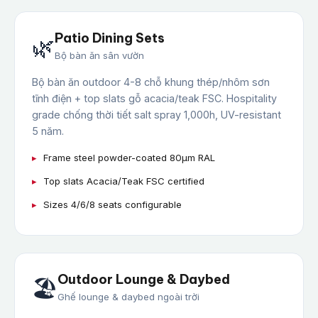
Patio Dining Sets
🌿
Bộ bàn ăn sân vườn
Bộ bàn ăn outdoor 4-8 chỗ khung thép/nhôm sơn
tĩnh điện + top slats gỗ acacia/teak FSC. Hospitality
grade chống thời tiết salt spray 1,000h, UV-resistant
5 năm.
Frame steel powder-coated 80μm RAL
Top slats Acacia/Teak FSC certified
Sizes 4/6/8 seats configurable
Outdoor Lounge & Daybed
🏖️
Ghế lounge & daybed ngoài trời