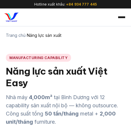
Hotline xuất khẩu:
+84 934 777 445
Trang chủ
›
Năng lực sản xuất
MANUFACTURING CAPABILITY
🇻🇳
Năng lực sản xuất Việt
Easy
Nhà máy
4,000m²
tại Bình Dương với 12
capability sản xuất nội bộ — không outsource.
Công suất tổng
50 tấn/tháng
metal +
2,000
unit/tháng
furniture.