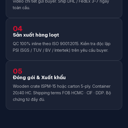
video chi tiết gửi buyer. Ship DHL / FedEx 3–7 ngày
toàn cầu.
04
Sản xuất hàng loạt
QC 100% inline theo ISO 9001:2015. Kiểm tra độc lập
PSI (SGS / TUV / BV / Intertek) trên yêu cầu buyer.
05
Đóng gói & Xuất khẩu
Wooden crate ISPM-15 hoặc carton 5-ply. Container
20/40 HC. Shipping terms FOB HCMC · CIF · DDP. Bộ
chứng từ đầy đủ.