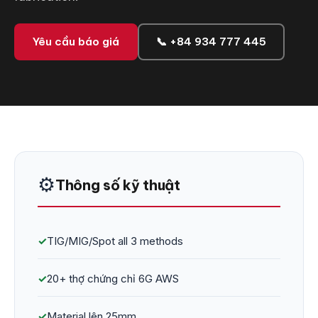
Yêu cầu báo giá
📞 +84 934 777 445
⚙️
Thông số kỹ thuật
✓
TIG/MIG/Spot all 3 methods
✓
20+ thợ chứng chỉ 6G AWS
✓
Material lên 25mm