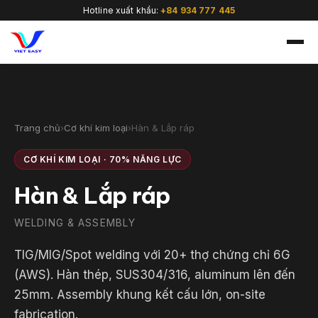
Hotline xuất khẩu:
+84 934 777 445
Trang chủ
›
Cơ khí kim loại
›
Hàn & Lắp ráp
🇻🇳
CƠ KHÍ KIM LOẠI · 70% NĂNG LỰC
Hàn & Lắp ráp
WELDING & ASSEMBLY
TIG/MIG/Spot welding với 20+ thợ chứng chỉ 6G
(AWS). Hàn thép, SUS304/316, aluminum lên đến
25mm. Assembly khung kết cấu lớn, on-site
fabrication.