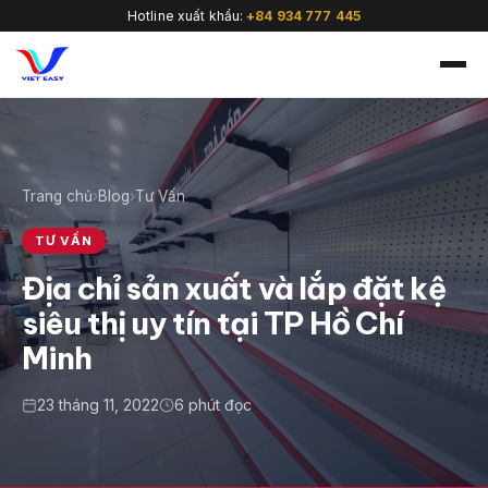
Hotline xuất khẩu:
+84 934 777 445
Trang chủ
›
Blog
›
Tư Vấn
🇻🇳
TƯ VẤN
Địa chỉ sản xuất và lắp đặt kệ
siêu thị uy tín tại TP Hồ Chí
Minh
23 tháng 11, 2022
6 phút đọc