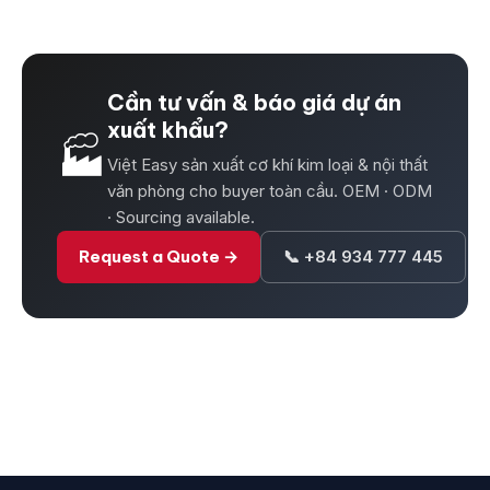
Cần tư vấn & báo giá dự án
xuất khẩu?
🏭
Việt Easy sản xuất cơ khí kim loại & nội thất
văn phòng cho buyer toàn cầu. OEM · ODM
· Sourcing available.
Request a Quote →
📞 +84 934 777 445