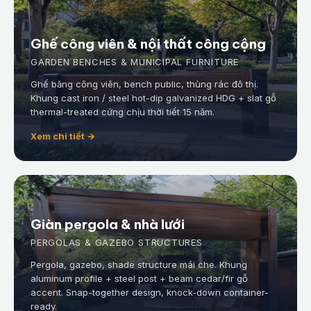
Ghế công viên & nội thất công cộng
GARDEN BENCHES & MUNICIPAL FURNITURE
Ghế băng công viên, bench public, thùng rác đô thị.
Khung cast iron / steel hot-dip galvanized HDG + slat gỗ
thermal-treated cứng chịu thời tiết 15 năm.
Xem chi tiết →
Giàn pergola & nhà lưới
PERGOLAS & GAZEBO STRUCTURES
Pergola, gazebo, shade structure mái che. Khung
aluminum profile + steel post + beam cedar/fir gỗ
accent. Snap-together design, knock-down container-
ready.