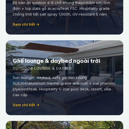
Bộ bàn ăn outdoor 4-8 chỗ khung thép/nhôm sơn tĩnh
điện + top slats gỗ acacia/teak FSC. Hospitality grade
chống thời tiết salt spray 1,000h, UV-resistant 5 năm.
Xem chi tiết →
Ghế lounge & daybed ngoài trời
OUTDOOR LOUNGE & DAYBED
Sun lounger, daybed, sofa garden khung
SUS304/aluminum marine-grade anti-rust + slat phenolic
plywood/teak. Hospitality 5-star pool deck, resort, villa
cao cấp.
Xem chi tiết →