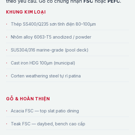
theo yêu cầu. Gỗ có chứng nhận
FSC
hoặc
PEFC
.
KHUNG KIM LOẠI
Thép SS400/Q235 sơn tĩnh điện 80–100μm
Nhôm alloy 6063-T5 anodized / powder
SUS304/316 marine-grade (pool deck)
Cast iron HDG 100μm (municipal)
Corten weathering steel tự rỉ patina
GỖ & HOÀN THIỆN
Acacia FSC — top slat patio dining
Teak FSC — daybed, bench cao cấp