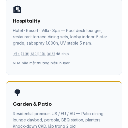
🏨
Hospitality
Hotel · Resort · Villa · Spa — Pool deck lounger,
restaurant terrace dining sets, lobby indoor. 5-star
grade, salt spray 1.000h, UV stable 5 năm.
🇻🇳 🇹🇭 🇸🇬 🇦🇺 🇦🇪 đã ship
NDA bảo mật thương hiệu buyer
🌳
Garden & Patio
Residential premium US / EU / AU — Patio dining,
lounge daybed, pergola, BBQ station, planters.
Knock-down CKD, lắp trong 2 giờ.