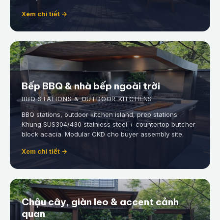
Xem chi tiết →
Bếp BBQ & nhà bếp ngoài trời
BBQ STATIONS & OUTDOOR KITCHENS
BBQ stations, outdoor kitchen island, prep stations.
Khung SUS304/430 stainless steel + countertop butcher
block acacia. Modular CKD cho buyer assembly site.
Xem chi tiết →
Chậu cây, giàn leo & accent cảnh
quan