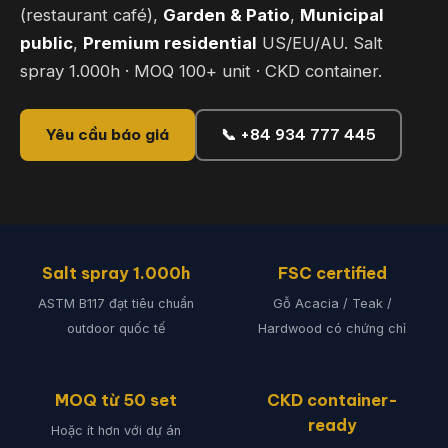
(restaurant café),
Garden & Patio
,
Municipal
public
,
Premium residential
US/EU/AU. Salt
spray 1.000h · MOQ 100+ unit · CKD container.
Yêu cầu báo giá
📞 +84 934 777 445
Salt spray 1.000h
FSC certified
ASTM B117 đạt tiêu chuẩn
Gỗ Acacia / Teak /
outdoor quốc tế
Hardwood có chứng chỉ
MOQ từ 50 set
CKD container-
ready
Hoặc ít hơn với dự án