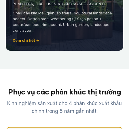
PLANTERS, TRELLISES & LANDSCAPE ACCENTS
Chậu cây kim loại, giàn leo trellis, sculptural landscape
accent. Corten steel weathering tự rỉ tạo patina +
cedar/bamboo trim accent. Urban garden, landscape
contractor.
Xem chi tiết →
Phục vụ các phân khúc thị trường
Kinh nghiệm sản xuất cho 4 phân khúc xuất khẩu
chính trong 5 năm gần nhất.