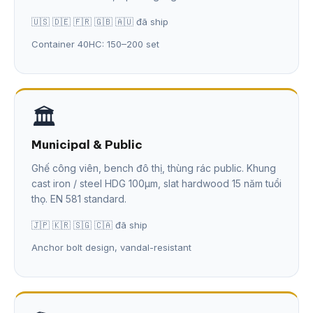
🇺🇸 🇩🇪 🇫🇷 🇬🇧 🇦🇺 đã ship
Container 40HC: 150–200 set
🏛️
Municipal & Public
Ghế công viên, bench đô thị, thùng rác public. Khung
cast iron / steel HDG 100μm, slat hardwood 15 năm tuổi
thọ. EN 581 standard.
🇯🇵 🇰🇷 🇸🇬 🇨🇦 đã ship
Anchor bolt design, vandal-resistant