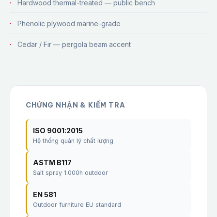
Hardwood thermal-treated — public bench
Phenolic plywood marine-grade
Cedar / Fir — pergola beam accent
CHỨNG NHẬN & KIỂM TRA
ISO 9001:2015
Hệ thống quản lý chất lượng
ASTM B117
Salt spray 1.000h outdoor
EN 581
Outdoor furniture EU standard