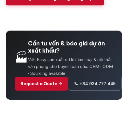
Cần tư vấn & báo giá dự án
xuất khẩu?
🏭
Việt Easy sản xuất cơ khí kim loại & nội thất
văn phòng cho buyer toàn cầu. OEM · ODM
· Sourcing available.
Request a Quote →
📞 +84 934 777 445