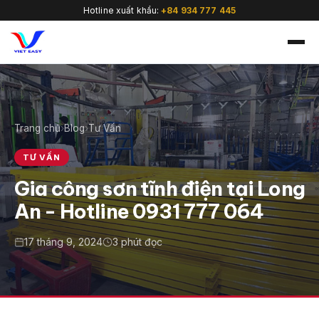
Hotline xuất khẩu:
+84 934 777 445
Trang chủ
›
Blog
›
Tư Vấn
🇻🇳
TƯ VẤN
Gia công sơn tĩnh điện tại Long
An - Hotline 0931 777 064
17 tháng 9, 2024
3 phút đọc