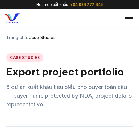
Hotline xuất khẩu:
+84 934 777 445
Trang chủ
›
Case Studies
CASE STUDIES
Export project portfolio
🇻🇳
6 dự án xuất khẩu tiêu biểu cho buyer toàn cầu
— buyer name protected by NDA, project details
representative.