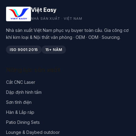
Việt Easy
NHÀ SẢN XUẤT · VIỆT NAM
Nhà sản xuất Việt Nam phục vụ buyer toàn cầu. Gia công cơ
khí kim loại & Nội thất văn phòng · OEM · ODM · Sourcing.
ISO 9001:2015
15+ NĂM
Năng lực sản xuất
Cắt CNC Laser
Dập định hình tấm
Sơn tĩnh điện
Hàn & Lắp ráp
Patio Dining Sets
Lounge & Daybed outdoor