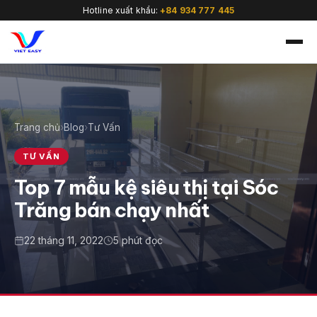
Hotline xuất khẩu:
+84 934 777 445
Trang chủ
›
Blog
›
Tư Vấn
🇻🇳
TƯ VẤN
Top 7 mẫu kệ siêu thị tại Sóc
Trăng bán chạy nhất
22 tháng 11, 2022
5 phút đọc