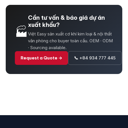
Cần tư vấn & báo giá dự án
xuất khẩu?
🏭
Việt Easy sản xuất cơ khí kim loại & nội thất
văn phòng cho buyer toàn cầu. OEM · ODM
· Sourcing available.
Request a Quote →
📞 +84 934 777 445