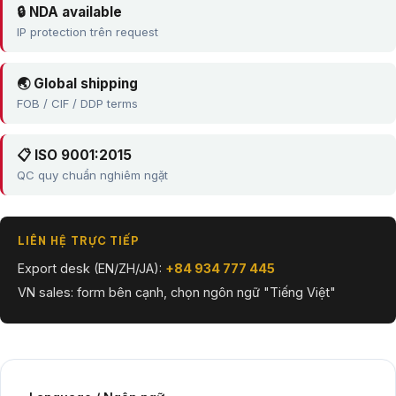
🔒 NDA available
IP protection trên request
🌏 Global shipping
FOB / CIF / DDP terms
📋 ISO 9001:2015
QC quy chuẩn nghiêm ngặt
LIÊN HỆ TRỰC TIẾP
Export desk (EN/ZH/JA):
+84 934 777 445
VN sales: form bên cạnh, chọn ngôn ngữ "Tiếng Việt"