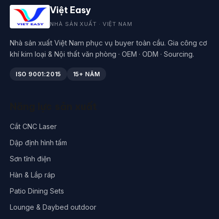
Việt Easy
NHÀ SẢN XUẤT · VIỆT NAM
Nhà sản xuất Việt Nam phục vụ buyer toàn cầu. Gia công cơ
khí kim loại & Nội thất văn phòng · OEM · ODM · Sourcing.
ISO 9001:2015
15+ NĂM
Năng lực sản xuất
Cắt CNC Laser
Dập định hình tấm
Sơn tĩnh điện
Hàn & Lắp ráp
Patio Dining Sets
Lounge & Daybed outdoor