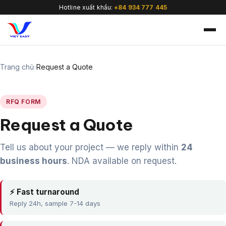
Hotline xuất khẩu:
+84 934 777 445
Trang chủ
›
Request a Quote
RFQ FORM
🇻🇳
Request a Quote
Tell us about your project — we reply within
24
business hours
. NDA available on request.
⚡ Fast turnaround
Reply 24h, sample 7-14 days