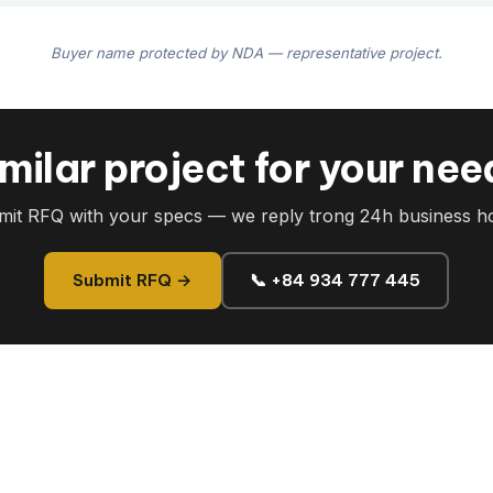
Buyer name protected by NDA — representative project.
milar project for your ne
it RFQ with your specs — we reply trong 24h business h
Submit RFQ →
📞 +84 934 777 445