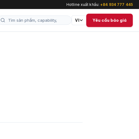
Hotline xuất khẩu:
+84 934 777 445
Yêu cầu báo giá
VI