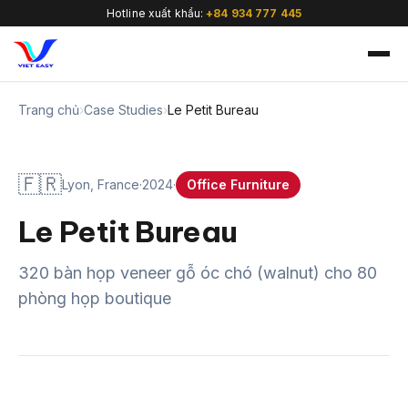
Hotline xuất khẩu:
+84 934 777 445
Trang chủ
›
Case Studies
›
Le Petit Bureau
🇫🇷
Lyon, France
·
2024
·
Office Furniture
🇻🇳
Le Petit Bureau
320 bàn họp veneer gỗ óc chó (walnut) cho 80
phòng họp boutique