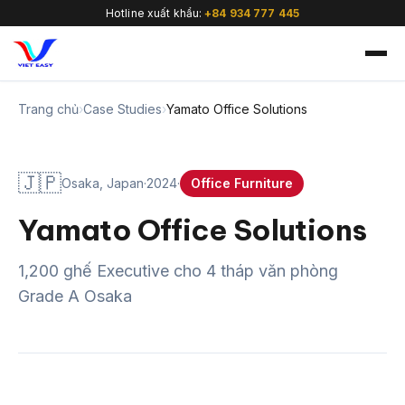
Hotline xuất khẩu:
+84 934 777 445
Trang chủ
›
Case Studies
›
Yamato Office Solutions
🇯🇵
Osaka, Japan
·
2024
·
Office Furniture
🇻🇳
Yamato Office Solutions
1,200 ghế Executive cho 4 tháp văn phòng
Grade A Osaka