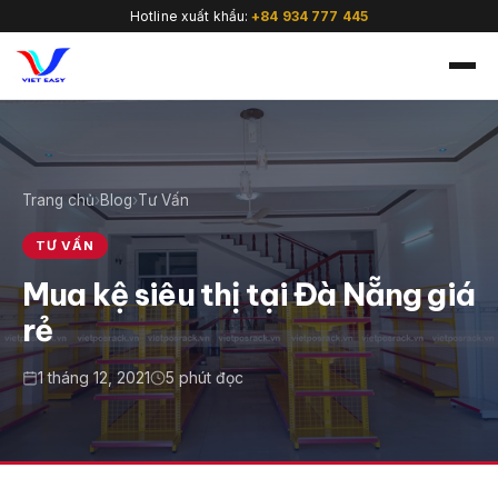
Hotline xuất khẩu:
+84 934 777 445
Trang chủ
›
Blog
›
Tư Vấn
🇻🇳
TƯ VẤN
Mua kệ siêu thị tại Đà Nẵng giá
rẻ
1 tháng 12, 2021
5 phút đọc