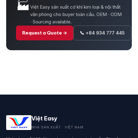
🏭
Việt Easy sản xuất cơ khí kim loại & nội thất
văn phòng cho buyer toàn cầu. OEM · ODM
· Sourcing available.
Request a Quote →
📞 +84 934 777 445
Việt Easy
NHÀ SẢN XUẤT · VIỆT NAM