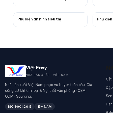
Phụ kiện an ninh siêu thị
Phụ kiện
Nă
Việt Easy
NHÀ SẢN XUẤT · VIỆT NAM
Cắt
Nhà sản xuất Việt Nam phục vụ buyer toàn cầu. Gia
Dập 
công cơ khí kim loại & Nội thất văn phòng · OEM ·
Sơn 
ODM · Sourcing.
Hàn
ISO 9001:2015
15+ NĂM
Pati