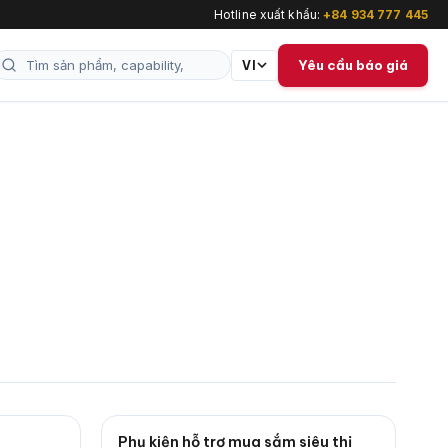
Hotline xuất khẩu:
+84 934 777 445
Yêu cầu báo giá
VI
Phụ kiện hỗ trợ mua sắm siêu thị