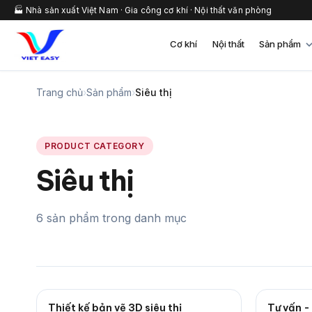
🏭 Nhà sản xuất Việt Nam · Gia công cơ khí · Nội thất văn phòng
Cơ khí
Nội thất
Sản phẩm
Trang chủ
›
Sản phẩm
›
Siêu thị
PRODUCT CATEGORY
Siêu thị
6 sản phẩm trong danh mục
Thiết kế bản vẽ 3D siêu thị
Tư vấn -