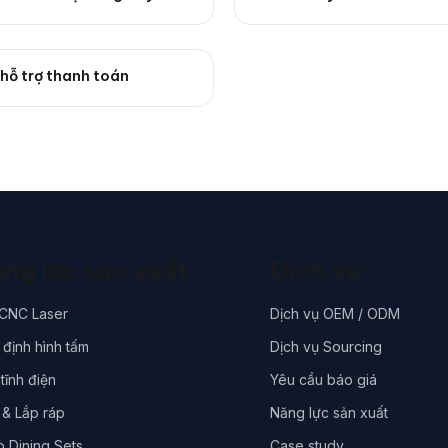
 hỗ trợ thanh toán
ng lực sản xuất
Dịch vụ
 CNC Laser
Dịch vụ OEM / ODM
định hình tấm
Dịch vụ Sourcing
tĩnh điện
Yêu cầu báo giá
 & Lắp ráp
Năng lực sản xuất
o Dining Sets
Case study