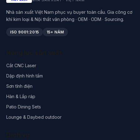
NHÀ SẢN XUẤT · VIỆT NAM
Nhà sản xuất Việt Nam phục vụ buyer toàn cầu. Gia công cơ
khí kim loại & Nội thất văn phòng · OEM · ODM · Sourcing.
ISO 9001:2015
15+ NĂM
Năng lực sản xuất
Cắt CNC Laser
Dập định hình tấm
Sơn tĩnh điện
Hàn & Lắp ráp
Patio Dining Sets
Lounge & Daybed outdoor
Dịch vụ