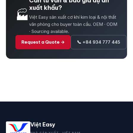
Cần tư vấn & báo giá dự án
xuất khẩu?
🏭
Việt Easy sản xuất cơ khí kim loại & nội thất
văn phòng cho buyer toàn cầu. OEM · ODM
· Sourcing available.
Request a Quote →
📞 +84 934 777 445
Việt Easy