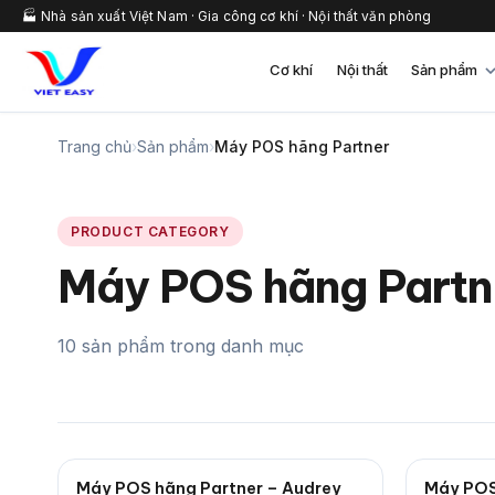
🏭 Nhà sản xuất Việt Nam · Gia công cơ khí · Nội thất văn phòng
Cơ khí
Nội thất
Sản phẩm
Trang chủ
›
Sản phẩm
›
Máy POS hãng Partner
PRODUCT CATEGORY
Máy POS hãng Partn
10 sản phẩm trong danh mục
Máy POS hãng Partner – Audrey
Máy POS