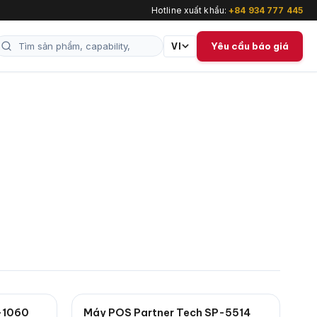
Hotline xuất khẩu:
+84 934 777 445
Yêu cầu báo giá
VI
-1060
Máy POS Partner Tech SP-5514