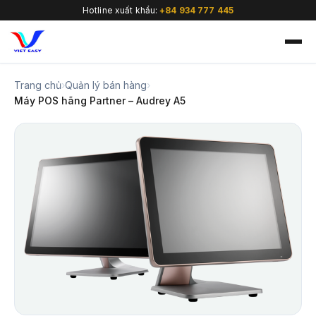
Hotline xuất khẩu:
+84 934 777 445
Trang chủ
›
Quản lý bán hàng
›
Máy POS hãng Partner – Audrey A5
🇻🇳