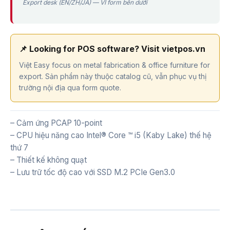
Export desk (EN/ZH/JA) — VI form bên dưới
📌 Looking for POS software? Visit vietpos.vn
Việt Easy focus on metal fabrication & office furniture for
export. Sản phẩm này thuộc catalog cũ, vẫn phục vụ thị
trường nội địa qua form quote.
– Cảm ứng PCAP 10-point
– CPU hiệu năng cao Intel® Core ™ i5 (Kaby Lake) thế hệ
thứ 7
– Thiết kế không quạt
– Lưu trữ tốc độ cao với SSD M.2 PCIe Gen3.0