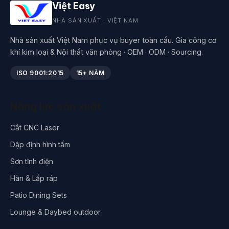
Việt Easy
NHÀ SẢN XUẤT · VIỆT NAM
Nhà sản xuất Việt Nam phục vụ buyer toàn cầu. Gia công cơ
khí kim loại & Nội thất văn phòng · OEM · ODM · Sourcing.
ISO 9001:2015
15+ NĂM
Năng lực sản xuất
Cắt CNC Laser
Dập định hình tấm
Sơn tĩnh điện
Hàn & Lắp ráp
Patio Dining Sets
Lounge & Daybed outdoor