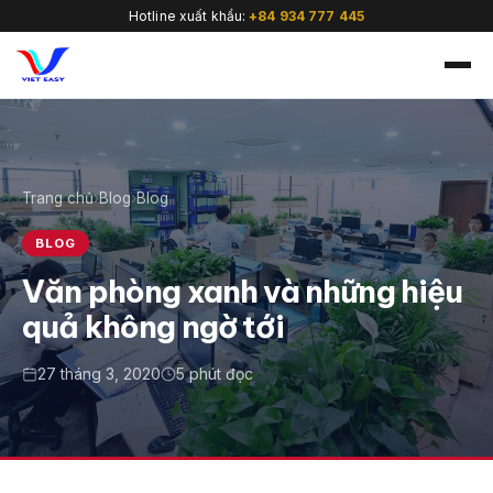
Hotline xuất khẩu:
+84 934 777 445
Trang chủ
›
Blog
›
Blog
🇻🇳
BLOG
Văn phòng xanh và những hiệu
quả không ngờ tới
27 tháng 3, 2020
5 phút đọc