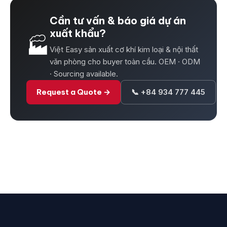
Cần tư vấn & báo giá dự án
xuất khẩu?
🏭
Việt Easy sản xuất cơ khí kim loại & nội thất
văn phòng cho buyer toàn cầu. OEM · ODM
· Sourcing available.
Request a Quote →
📞 +84 934 777 445