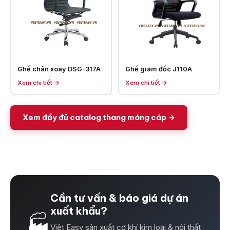
Ghế chân xoay DSG-317A
Ghế giám đốc J110A
Xem chi tiết →
Xem chi tiết →
Xem đầy đủ catalog thang máng cáp →
Cần tư vấn & báo giá dự án
xuất khẩu?
🏭
Việt Easy sản xuất cơ khí kim loại & nội thất