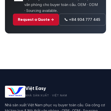
văn phòng cho buyer toàn cầu. OEM · ODM
· Sourcing available.
Request a Quote →
📞 +84 934 777 445
Việt Easy
NHÀ SẢN XUẤT · VIỆT NAM
Nhà sản xuất Việt Nam phục vụ buyer toàn cầu. Gia công cơ
khí kim loại & Nội thất văn phòng · OEM · ODM · Sourcing.