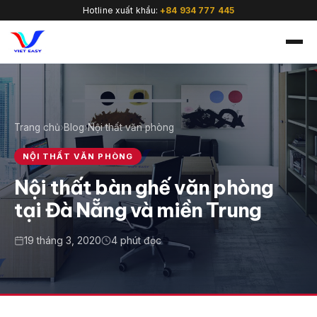
Hotline xuất khẩu:
+84 934 777 445
Trang chủ
›
Blog
›
Nội thất văn phòng
🇻🇳
NỘI THẤT VĂN PHÒNG
Nội thất bàn ghế văn phòng
tại Đà Nẵng và miền Trung
19 tháng 3, 2020
4 phút đọc