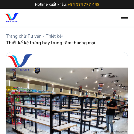
Hotline xuất khẩu:
+84 934 777 445
Trang chủ
›
Tư vấn - Thiết kế
›
Thiết kế kệ trưng bày trung tâm thương mại
🇻🇳