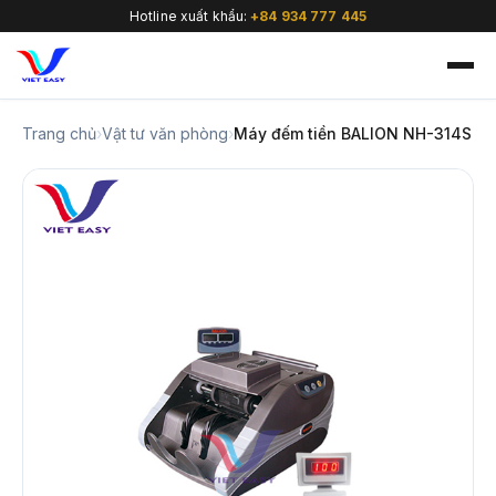
Hotline xuất khẩu:
+84 934 777 445
Trang chủ
›
Vật tư văn phòng
›
Máy đếm tiền BALION NH-314S
🇻🇳