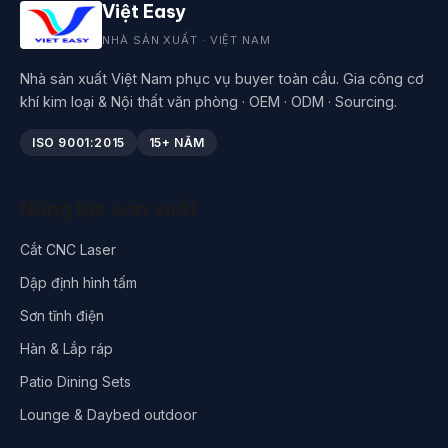
Việt Easy
NHÀ SẢN XUẤT · VIỆT NAM
Nhà sản xuất Việt Nam phục vụ buyer toàn cầu. Gia công cơ
khí kim loại & Nội thất văn phòng · OEM · ODM · Sourcing.
ISO 9001:2015
15+ NĂM
Năng lực sản xuất
Cắt CNC Laser
Dập định hình tấm
Sơn tĩnh điện
Hàn & Lắp ráp
Patio Dining Sets
Lounge & Daybed outdoor