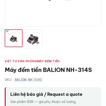
VẬT TƯ VĂN PHÒNG
MÁY ĐẾM TIỀN
Máy đếm tiền BALION NH-314S
SKU:
BALION NH-314S
Liên hệ báo giá / Request a quote
Sản phẩm B2B — giá phụ thuộc số lượng,