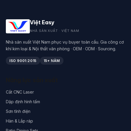
Việt Easy
NHÀ SẢN XUẤT · VIỆT NAM
Nhà sản xuất Việt Nam phục vụ buyer toàn cầu. Gia công cơ
khí kim loại & Nội thất văn phòng · OEM · ODM · Sourcing.
ISO 9001:2015
15+ NĂM
Năng lực sản xuất
Cắt CNC Laser
Dập định hình tấm
Sơn tĩnh điện
Hàn & Lắp ráp
Patio Dining Sets