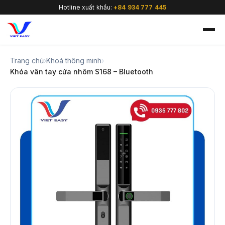
Hotline xuất khẩu:
+84 934 777 445
Trang chủ
›
Khoá thông minh
›
Khóa vân tay cửa nhôm S168 – Bluetooth
🇻🇳