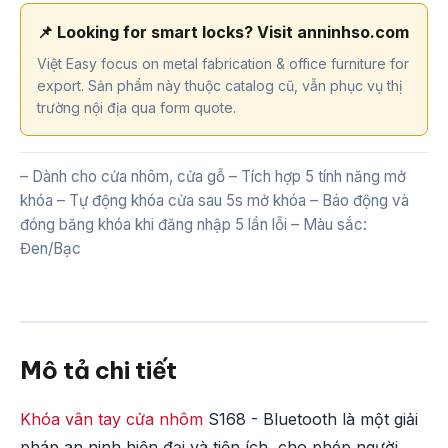
📌 Looking for smart locks? Visit anninhso.com
Việt Easy focus on metal fabrication & office furniture for
export. Sản phẩm này thuộc catalog cũ, vẫn phục vụ thị
trường nội địa qua form quote.
– Dành cho cửa nhôm, cửa gỗ – Tích hợp 5 tính năng mở
khóa – Tự động khóa cửa sau 5s mở khóa – Báo động và
đóng băng khóa khi đăng nhập 5 lần lỗi – Màu sắc:
Đen/Bạc
Mô tả chi tiết
Khóa vân tay cửa nhôm
S168 - Bluetooth là một giải
pháp an ninh hiện đại và tiện ích, cho phép người