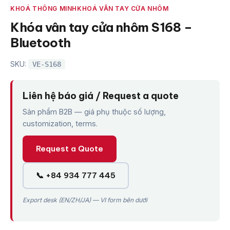
KHOÁ THÔNG MINH
KHOÁ VÂN TAY CỬA NHÔM
Khóa vân tay cửa nhôm S168 –
Bluetooth
SKU:
VE-S168
Liên hệ báo giá / Request a quote
Sản phẩm B2B — giá phụ thuộc số lượng,
customization, terms.
Request a Quote
📞 +84 934 777 445
Export desk (EN/ZH/JA) — VI form bên dưới