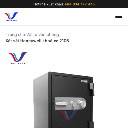
Hotline xuất khẩu:
+84 934 777 445
Trang chủ
›
Vật tư văn phòng
›
Két sắt Honeywell khoá cơ 2106
🇻🇳