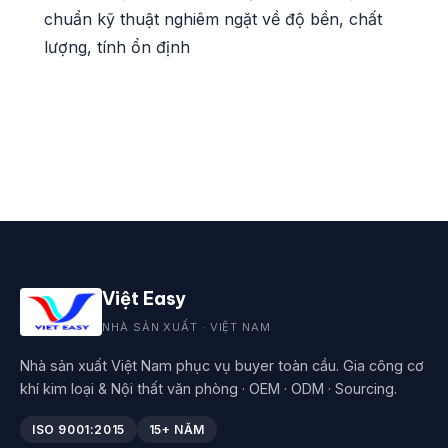
chuẩn kỹ thuật nghiêm ngặt về độ bền, chất
lượng, tính ổn định
Việt Easy
NHÀ SẢN XUẤT · VIỆT NAM
Nhà sản xuất Việt Nam phục vụ buyer toàn cầu. Gia công cơ
khí kim loại & Nội thất văn phòng · OEM · ODM · Sourcing.
ISO 9001:2015
15+ NĂM