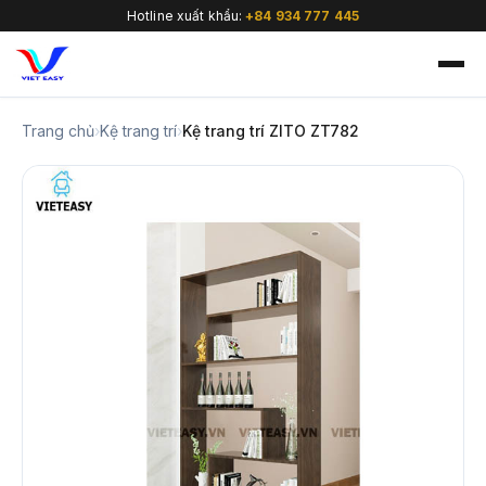
Hotline xuất khẩu:
+84 934 777 445
Trang chủ
›
Kệ trang trí
›
Kệ trang trí ZITO ZT782
🇻🇳