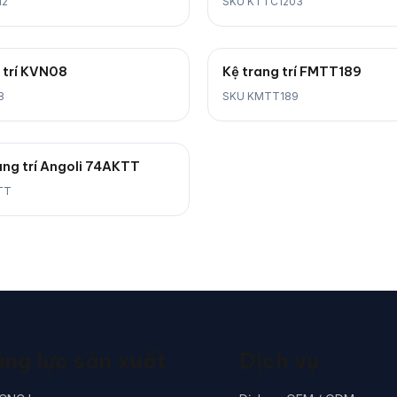
12
SKU KTTC1203
 trí KVN08
Kệ trang trí FMTT189
8
SKU KMTT189
ang trí Angoli 74AKTT
TT
ng lực sản xuất
Dịch vụ