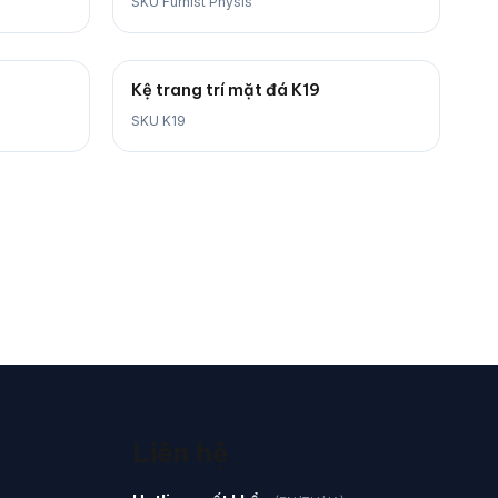
SKU Furnist Physis
Kệ trang trí mặt đá K19
SKU K19
Liên hệ