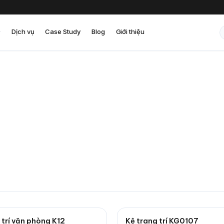
Dịch vụ
Case Study
Blog
Giới thiệu
 trí văn phòng K12
Kệ trang trí KG0107