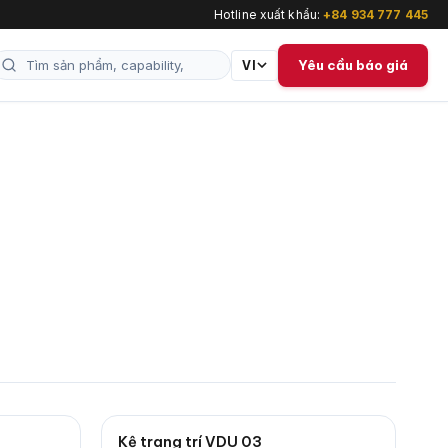
Hotline xuất khẩu:
+84 934 777 445
Yêu cầu báo giá
VI
Kệ trang trí VDU 03