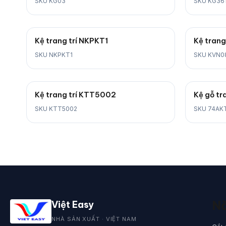
SKU KG03
SKU KG36
Kệ trang trí NKPKT1
Kệ trang
SKU NKPKT1
SKU KVN0
Kệ trang trí KTT5002
Kệ gỗ tr
SKU KTT5002
SKU 74AK
Nă
Việt Easy
NHÀ SẢN XUẤT · VIỆT NAM