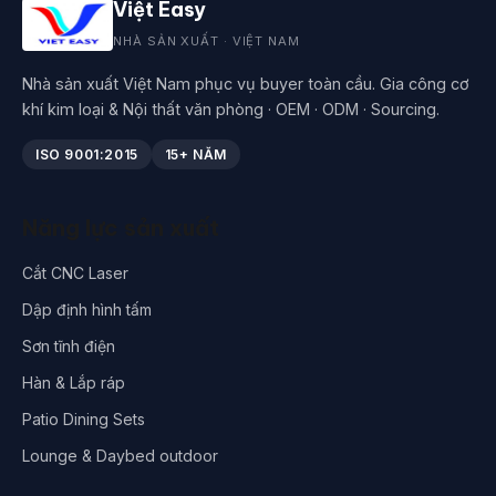
Việt Easy
NHÀ SẢN XUẤT · VIỆT NAM
Nhà sản xuất Việt Nam phục vụ buyer toàn cầu. Gia công cơ
khí kim loại & Nội thất văn phòng · OEM · ODM · Sourcing.
ISO 9001:2015
15+ NĂM
Năng lực sản xuất
Cắt CNC Laser
Dập định hình tấm
Sơn tĩnh điện
Hàn & Lắp ráp
Patio Dining Sets
Lounge & Daybed outdoor