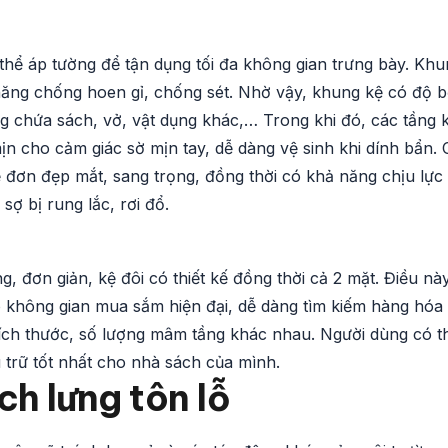
 thể áp tường để tận dụng tối đa không gian trưng bày. Kh
năng chống hoen gỉ, chống sét. Nhờ vậy, khung kệ có độ 
g chứa sách, vở, vật dụng khác,… Trong khi đó, các tầng 
ịn cho cảm giác sờ mịn tay, dễ dàng vệ sinh khi dính bẩn. 
ệ đơn đẹp mắt, sang trọng, đồng thời có khả năng chịu lực 
sợ bị rung lắc, rơi đổ.
, đơn giản, kệ đôi có thiết kế đồng thời cả 2 mặt. Điều nà
o không gian mua sắm hiện đại, dễ dàng tìm kiếm hàng hóa
 kích thước, số lượng mâm tầng khác nhau. Người dùng có t
u trữ tốt nhất cho nhà sách của mình.
h lưng tôn lỗ