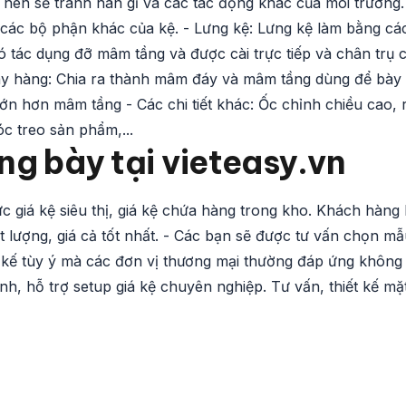
 nên sẽ tránh han gỉ và các tác động khác của môi trường.
p các bộ phận khác của kệ. - Lưng kệ: Lưng kệ làm bằng cá
ó tác dụng đỡ mâm tầng và được cài trực tiếp và chân trụ 
ày hàng: Chia ra thành mâm đáy và mâm tầng dùng để bày
ớn hơn mâm tầng - Các chi tiết khác: Ốc chỉnh chiều cao, 
c treo sản phẩm,...
ng bày tại vieteasy.vn
ực giá kệ siêu thị, giá kệ chứa hàng trong kho. Khách hàng 
lượng, giá cả tốt nhất. - Các bạn sẽ được tư vấn chọn mẫ
t kế tùy ý mà các đơn vị thương mại thường đáp ứng không 
nh, hỗ trợ setup giá kệ chuyên nghiệp. Tư vấn, thiết kế mặ