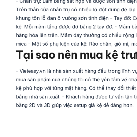
- Chân trụ: Làm bằng sắt hộp và được sơn tĩnh điện
Trên thân của chân trụ có nhiều lỗ đột dùng để lắ
khung tôn lỗ đan ô vuông sơn tĩnh điện - Tay đỡ: C
kệ. Mỗi mâm tầng được đỡ bằng 2 tay đỡ. - Mâm b
hàng hóa lên trên. Mâm đáy thường có chiều rộng l
mica - Một số phụ kiện của kệ: Rào chắn, giỏ mì, mó
Tại sao nên mua kệ trư
- Vieteasy.vn là nhà sản xuất hàng đầu trong lĩnh v
mua sản phẩm của chúng tôi có thể yên tâm về chất 
kệ phù hợp với từng mặt hàng. Có thể thay đổi thiế
bằng nhà sản xuất. - Khách hàng được tư vấn tận tì
bằng 2D và 3D giúp việc setup giá kệ dễ dàng hơn.