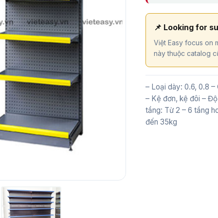
📌 Looking for s
Việt Easy focus on m
này thuộc catalog cũ
– Loại dày: 0.6, 0.8 –
– Kệ đơn, kệ đôi – 
tầng: Từ 2 – 6 tầng h
đến 35kg