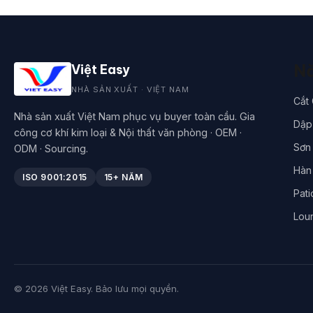
Nă
Việt Easy
NHÀ SẢN XUẤT · VIỆT NAM
Cắt
Nhà sản xuất Việt Nam phục vụ buyer toàn cầu. Gia
Dập 
công cơ khí kim loại & Nội thất văn phòng · OEM ·
Sơn 
ODM · Sourcing.
Hàn
ISO 9001:2015
15+ NĂM
Pati
Lou
© 2026 Việt Easy. Bảo lưu mọi quyền.