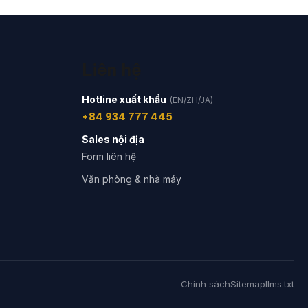
Liên hệ
Hotline xuất khẩu
(EN/ZH/JA)
+84 934 777 445
Sales nội địa
Form liên hệ
Văn phòng & nhà máy
Chính sách
Sitemap
llms.txt