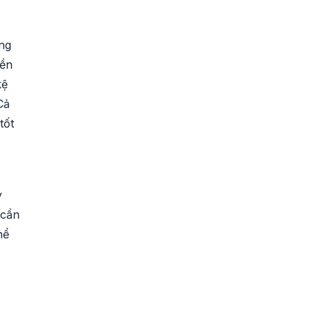
ung
bền
kệ
Cả
tốt
y
 cần
hể