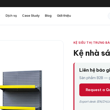
Dịch vụ
Case Study
Blog
Giới thiệu
KỆ SIÊU THỊ TRƯNG B
Kệ nhà sá
Liên hệ báo g
Sản phẩm B2B — gi
Request a Q
Export desk (EN/ZH/JA