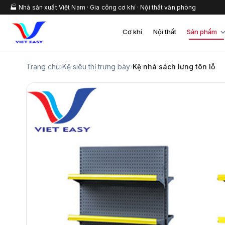
🏭 Nhà sản xuất Việt Nam · Gia công cơ khí · Nội thất văn phòng
Cơ khí
Nội thất
Sản phẩm
Trang chủ
›
Kệ siêu thị trưng bày
›
Kệ nhà sách lưng tôn lỗ