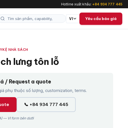
Hotline xuất khẩu:
+84 934 777 445
Yêu cầu báo giá
VI
ÀY
KỆ NHÀ SÁCH
ch lưng tôn lỗ
iá / Request a quote
á phụ thuộc số lượng, customization, terms.
uote
📞 +84 934 777 445
) — VI form bên dưới