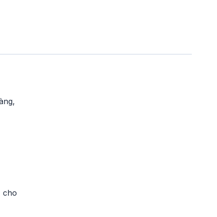
gàng,
, cho