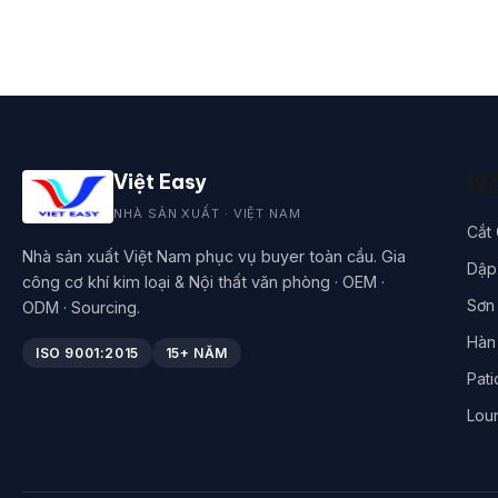
Nă
Việt Easy
NHÀ SẢN XUẤT · VIỆT NAM
Cắt
Nhà sản xuất Việt Nam phục vụ buyer toàn cầu. Gia
Dập 
công cơ khí kim loại & Nội thất văn phòng · OEM ·
Sơn 
ODM · Sourcing.
Hàn
ISO 9001:2015
15+ NĂM
Pati
Lou