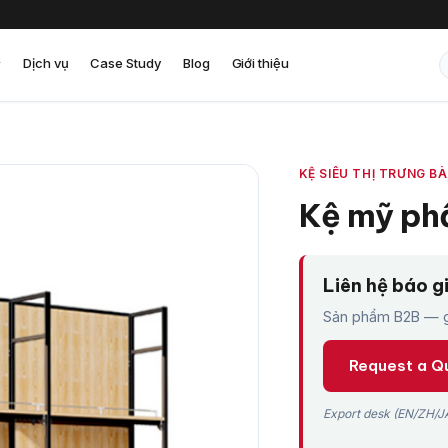
Dịch vụ
Case Study
Blog
Giới thiệu
KỆ SIÊU THỊ TRƯNG B
Kệ mỹ ph
Liên hệ báo g
Sản phẩm B2B — gi
Request a Q
Export desk (EN/ZH/JA