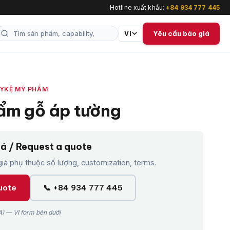
Hotline xuất khẩu:
+84 934 777 445
Yêu cầu báo giá
VI
ÀY
KỆ MỸ PHẨM
ẩm gỗ áp tường
iá / Request a quote
á phụ thuộc số lượng, customization, terms.
uote
📞 +84 934 777 445
) — VI form bên dưới