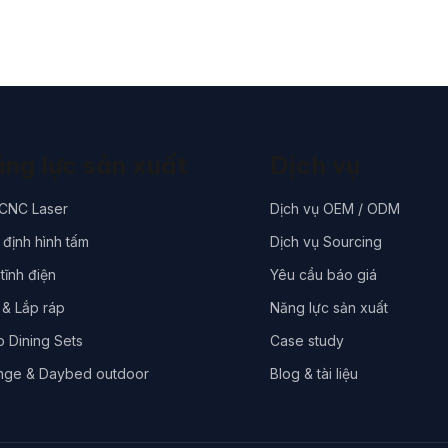
ng lực sản xuất
Dịch vụ
 CNC Laser
Dịch vụ OEM / ODM
định hình tấm
Dịch vụ Sourcing
tĩnh điện
Yêu cầu báo giá
 & Lắp ráp
Năng lực sản xuất
o Dining Sets
Case study
nge & Daybed outdoor
Blog & tài liệu