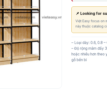
📌 Looking for s
Việt Easy focus on m
này thuộc catalog cũ
– Loại dày: 0.6, 0.8 –
– Độ rộng mâm đấy 3
hoặc nhiều hơn theo y
gỗ bền bỉ