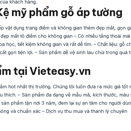
 của khách hàng.
 Kệ mỹ phẩm gỗ áp tường
xếp vật dụng trang điểm và không gian thêm đẹp mắt, gọn 
 đẹp mắt tô điểm cho không gian – Có nhiều tầng thoải mái
học, tiết kiệm không gian và rất dễ tìm. – Chất liệu: gỗ c
ất gọn tiện lợi. – Sản phẩm dễ vệ sinh lau chùi trong quá t
m tại Vieteasy.vn
m hot nhất thị trường. Chúng tôi luôn đưa ra mức giá tốt 
 thích. – Sản phẩm đa dạng về mẫu mã, kích thước, màu 
 sản phẩm tận nơi 3 năm, đem lại sự an tâm cho người dùn
hóng và chuẩn xác – Dịch vụ thu mua và thanh lý chuyên