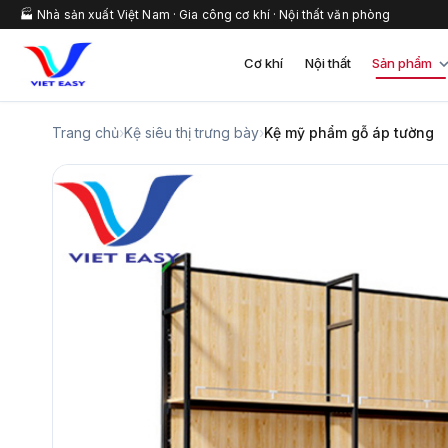
🏭 Nhà sản xuất Việt Nam · Gia công cơ khí · Nội thất văn phòng
Cơ khí
Nội thất
Sản phẩm
Trang chủ
›
Kệ siêu thị trưng bày
›
Kệ mỹ phẩm gỗ áp tường