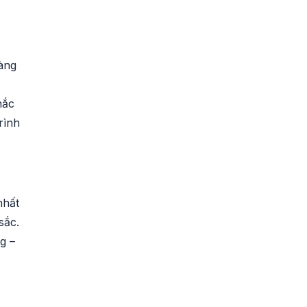
gàng
hắc
rình
nhất
sắc.
g –