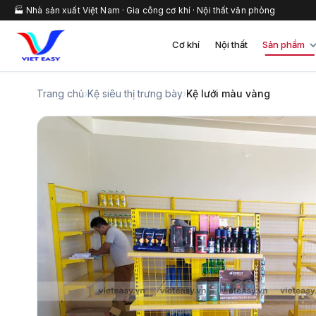
🏭 Nhà sản xuất Việt Nam · Gia công cơ khí · Nội thất văn phòng
Cơ khí
Nội thất
Sản phẩm
Trang chủ
›
Kệ siêu thị trưng bày
›
Kệ lưới màu vàng