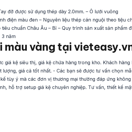
Tay đỡ được sử dụng thép dày 2.0mm. – Ô lưới vuông
nh điện màu đen – Nguyên liệu thép cán nguội theo tiệu c
eo tiêu chuẩn Châu Âu – Bỉ – Quy trình sản xuất sản phẩm 
: 3 năm
i màu vàng tại vieteasy.v
ực giá kệ siêu thị, giá kệ chứa hàng trong kho. Khách hàng 
lượng, giá cả tốt nhất. - Các bạn sẽ được tư vấn chọn mẫ
t kế tùy ý mà các đơn vị thương mại thường đáp ứng không 
nh, hỗ trợ setup giá kệ chuyên nghiệp. Tư vấn, thiết kế mặ