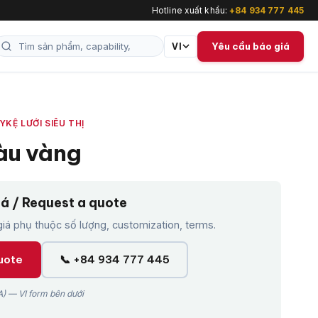
Hotline xuất khẩu:
+84 934 777 445
Yêu cầu báo giá
VI
ÀY
KỆ LƯỚI SIÊU THỊ
àu vàng
iá / Request a quote
á phụ thuộc số lượng, customization, terms.
uote
📞 +84 934 777 445
) — VI form bên dưới