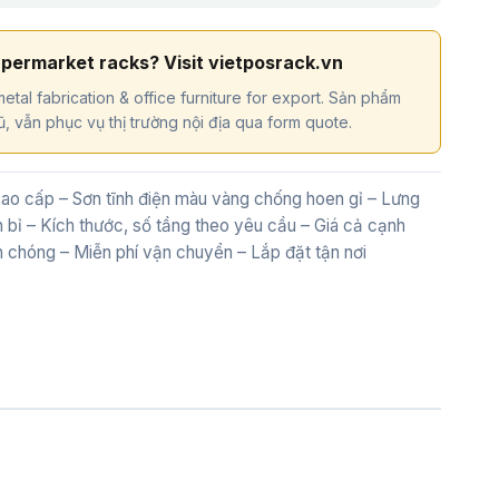
upermarket racks? Visit vietposrack.vn
etal fabrication & office furniture for export. Sản phẩm
, vẫn phục vụ thị trường nội địa qua form quote.
cao cấp – Sơn tĩnh điện màu vàng chống hoen gỉ – Lưng
n bỉ – Kích thước, số tầng theo yêu cầu – Giá cả cạnh
h chóng – Miễn phí vận chuyển – Lắp đặt tận nơi