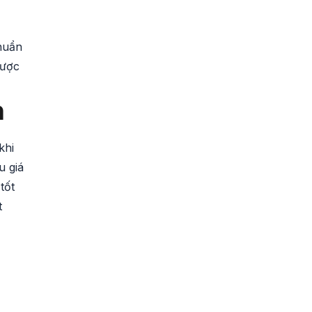
huẩn
được
n
khi
u giá
tốt
t