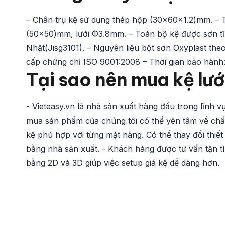
– Chân trụ kệ sử dụng thép hộp (30x60x1.2)mm. – 
(50×50)mm, lưới Φ3.8mm. – Toàn bộ kệ được sơn tĩ
Nhật(Jisg3101). – Nguyên liệu bột sơn Oxyplast th
cấp chứng chỉ ISO 9001:2008 – Thời gian bảo hành
Tại sao nên mua kệ lướ
- Vieteasy.vn là nhà sản xuất hàng đầu trong lĩnh v
mua sản phẩm của chúng tôi có thể yên tâm về chất 
kệ phù hợp với từng mặt hàng. Có thể thay đổi thiế
bằng nhà sản xuất. - Khách hàng được tư vấn tận tì
bằng 2D và 3D giúp việc setup giá kệ dễ dàng hơn.