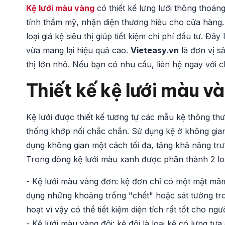
Kệ lưới màu vàng
có thiết kế lưng lưới thông thoá
tính thẩm mỹ, nhận diện thương hiêu cho cửa hàng.
loại giá kệ siêu thị giúp tiết kiệm chi phí đầu tư. Đ
vừa mang lại hiệu quả cao.
Vieteasy.vn
là đơn vị sả
thị lớn nhỏ. Nếu bạn có nhu cầu, liên hệ ngay với c
Thiết kế kệ lưới màu
và
Kệ lưới được thiết kế tương tự các mẫu kệ thông th
thống khớp nối chắc chắn. Sử dụng kệ ở không gian s
dụng không gian một cách tối đa, tăng khả năng tr
Trong dòng kệ lưới màu xanh được phân thành 2 lo
- Kệ lưới màu vàng đơn: kệ đơn chỉ có một mặt mâm
dụng những khoảng trống "chết" hoặc sát tường tro
hoạt vì vậy có thể tiết kiệm diện tích rất tốt cho ngư
- Kệ lưới màu vàng đôi: kệ đôi là loại kệ có lưng t