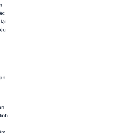
m
các
lại
iêu
tận
ận
linh
mâm