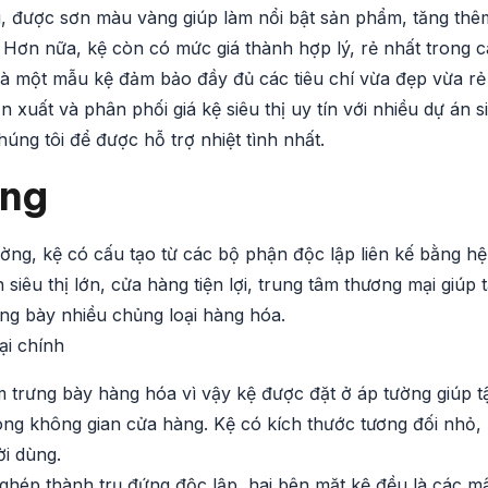
ng, được sơn màu vàng giúp làm nổi bật sản phẩm, tăng thê
 Hơn nữa, kệ còn có mức giá thành hợp lý, rẻ nhất trong 
ây là một mẫu kệ đảm bảo đầy đủ các tiêu chí vừa đẹp vừa rẻ 
n xuất và phân phối giá kệ siêu thị uy tín với nhiều dự án s
húng tôi để được hỗ trợ nhiệt tình nhất.
ng
ường, kệ có cấu tạo từ các bộ phận độc lập liên kế bằng hệ
iêu thị lớn, cửa hàng tiện lợi, trung tâm thương mại giúp 
ưng bày nhiều chủng loại hàng hóa.
ại chính
 trưng bày hàng hóa vì vậy kệ được đặt ở áp tường giúp t
ng không gian cửa hàng. Kệ có kích thước tương đối nhỏ, 
ời dùng.
ựa ghép thành trụ đứng độc lập, hai bên mặt kệ đều là các 