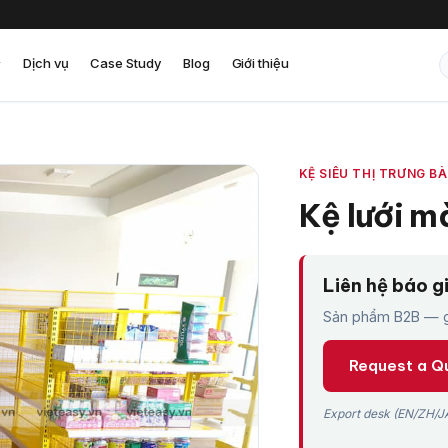
Dịch vụ
Case Study
Blog
Giới thiệu
KỆ SIÊU THỊ TRƯNG B
Kệ lưới m
Liên hệ báo g
Sản phẩm B2B — gi
Request a Q
Export desk (EN/ZH/JA