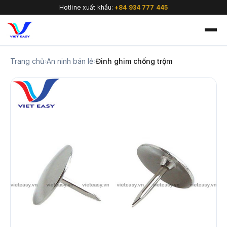
Hotline xuất khẩu:
+84 934 777 445
Trang chủ
›
An ninh bán lẻ
›
Đinh ghim chống trộm
🇻🇳