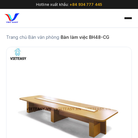
Hotline xuất khẩu:
+84 934 777 445
Trang chủ
›
Bàn văn phòng
›
Bàn làm việc BH48-CG
🇻🇳