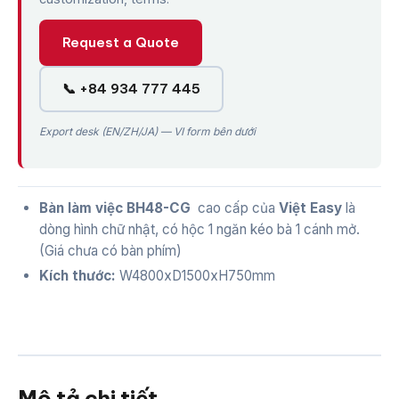
Request a Quote
📞 +84 934 777 445
Export desk (EN/ZH/JA) — VI form bên dưới
Bàn làm việc BH48-CG
cao cấp của
Việt Easy
là
dòng hình chữ nhật, có hộc 1 ngăn kéo bà 1 cánh mở.
(Giá chưa có bàn phím)
Kích thước:
W4800xD1500xH750mm
Mô tả chi tiết