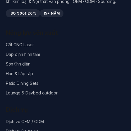
khí kim loại & Nội thất văn phòng · OEM · ODM · Sourcing.
ISO 9001:2015
15+ NĂM
Năng lực sản xuất
Cắt CNC Laser
Dập định hình tấm
Sơn tĩnh điện
Hàn & Lắp ráp
Patio Dining Sets
Lounge & Daybed outdoor
Dịch vụ
Dịch vụ OEM / ODM