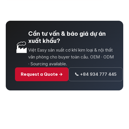
Cần tư vấn & báo giá dự án
xuất khẩu?
🏭
Việt Easy sản xuất cơ khí kim loại & nội thất
văn phòng cho buyer toàn cầu. OEM · ODM
· Sourcing available.
Request a Quote →
📞 +84 934 777 445