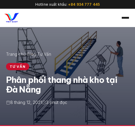
Hotline xuất khẩu:
+84 934 777 445
Trang chủ
›
Blog
›
Tư Vấn
🇻🇳
TƯ VẤN
Phân phối thang nhà kho tại
Đà Nẵng
8 tháng 12, 2021
3 phút đọc