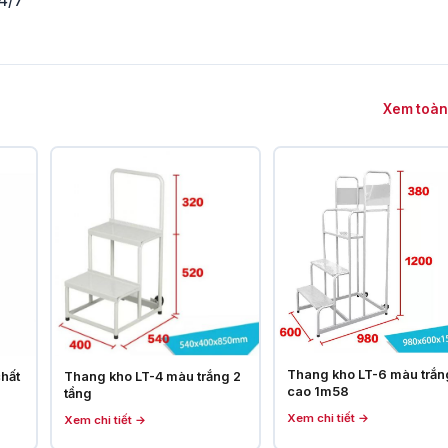
4/7
Xem toàn
Thang kho LT-6 màu trắn
Thang kho LT-4 màu trắng 2
hất
cao 1m58
tầng
Xem chi tiết →
Xem chi tiết →