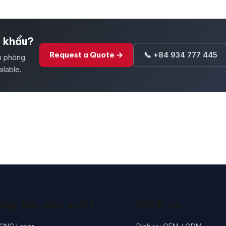
t khẩu?
Request a Quote →
📞 +84 934 777 445
ăn phòng
ilable.
ng lực sản xuất
Dịch vụ