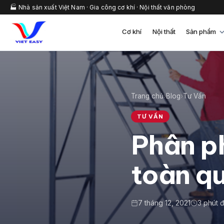
🏭 Nhà sản xuất Việt Nam · Gia công cơ khí · Nội thất văn phòng
Cơ khí
Nội thất
Sản phẩm
Trang chủ
›
Blog
›
Tư Vấn
TƯ VẤN
Phân ph
toàn q
7 tháng 12, 2021
3 phút 