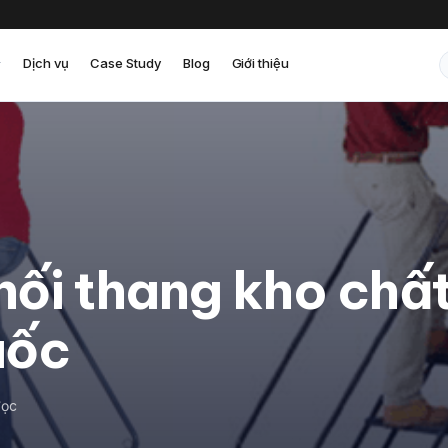
Dịch vụ
Case Study
Blog
Giới thiệu
ối thang kho chất
uốc
đọc