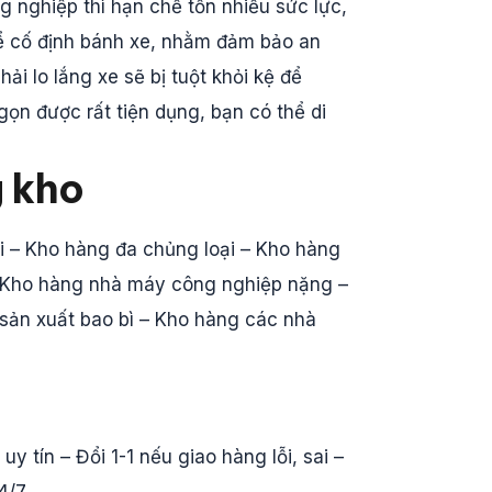
g nghiệp thì hạn chế tốn nhiều sức lực,
ể cố định bánh xe, nhằm đảm bảo an
ải lo lắng xe sẽ bị tuột khỏi kệ để
ọn được rất tiện dụng, bạn có thể di
g kho
i – Kho hàng đa chủng loại – Kho hàng
ị – Kho hàng nhà máy công nghiệp nặng –
 sản xuất bao bì – Kho hàng các nhà
y tín – Đổi 1-1 nếu giao hàng lỗi, sai –