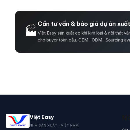
Cần tư vấn & báo giá dự án xuấ
🏭
Việt Easy sản xuất cơ khí kim loại & nội thất v
cho buyer toàn cầu. OEM · ODM · Sourcing ava
Nă
Việt Easy
NHÀ SẢN XUẤT · VIỆT NAM