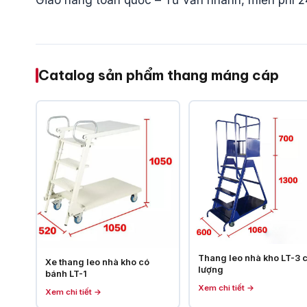
Giao hàng toàn quốc – Tư vấn nhanh, miễn phí 2
Catalog sản phẩm thang máng cáp
Thang leo nhà kho LT-3 c
Xe thang leo nhà kho có
lượng
bánh LT-1
Xem chi tiết →
Xem chi tiết →