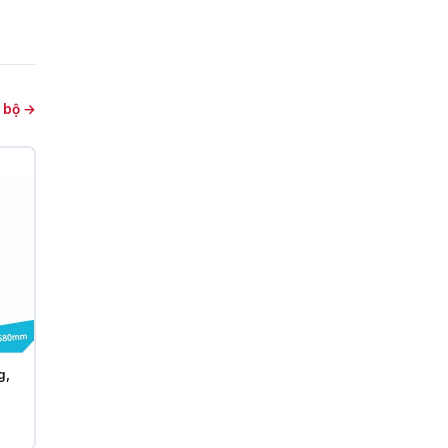
 bộ →
g,