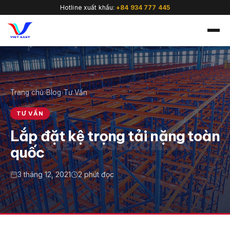
Hotline xuất khẩu:
+84 934 777 445
Trang chủ
›
Blog
›
Tư Vấn
🇻🇳
TƯ VẤN
Lắp đặt kệ trọng tải nặng toàn
quốc
3 tháng 12, 2021
2 phút đọc