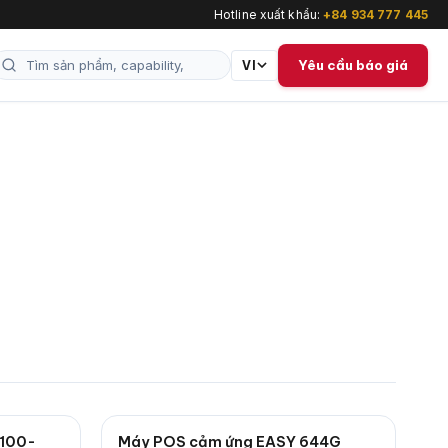
Hotline xuất khẩu:
+84 934 777 445
Yêu cầu báo giá
VI
8100-
Máy POS cảm ứng EASY 644G