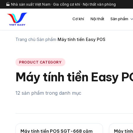
🏭 Nhà sản xuất Việt Nam · Gia công cơ khí · Nội thất văn phòng
Cơ khí
Nội thất
Sản phẩm
Trang chủ
›
Sản phẩm
›
Máy tính tiền Easy POS
PRODUCT CATEGORY
Máy tính tiền Easy 
12 sản phẩm trong danh mục
Máy tính tiền POS SGT-668 cảm
Máy tính