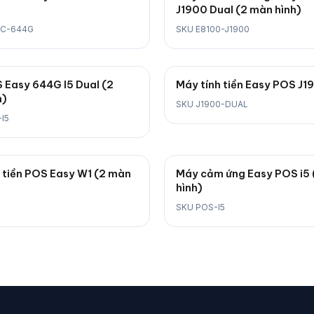
J1900 Dual (2 màn hình)
0C-644G
SKU E8100-J1900
 Easy 644G I5 Dual (2
Máy tính tiền Easy POS J1
h)
SKU J1900-DUAL
I5
 tiền POS Easy W1 (2 màn
Máy cảm ứng Easy POS i5
hình)
SKU POS-I5