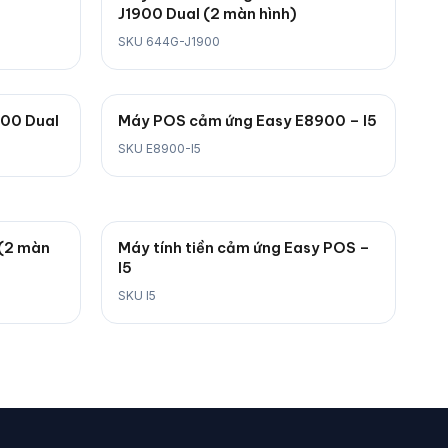
J1900 Dual (2 màn hình)
SKU 644G-J1900
900 Dual
Máy POS cảm ứng Easy E8900 – I5
SKU E8900-I5
 (2 màn
Máy tính tiền cảm ứng Easy POS –
I5
SKU I5