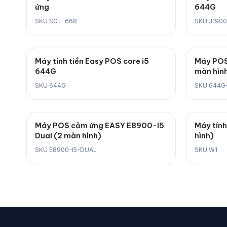
ứng
644G
SKU SGT-668
SKU J190
Máy tính tiền Easy POS core i5
Máy POS
644G
màn hìn
SKU 644G
SKU 644G-
Máy POS cảm ứng EASY E8900-I5
Máy tính
Dual (2 màn hình)
hình)
SKU E8900-I5-DUAL
SKU W1