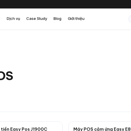
Dịch vụ
Case Study
Blog
Giới thiệu
POS
 tiền Easy Pos J1900C
Máy POS cảm ứng Easy E