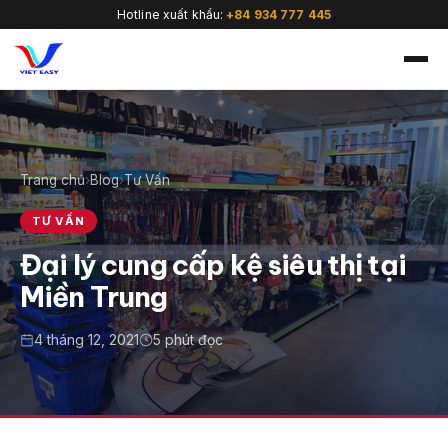
Hotline xuất khẩu:
+84 934 777 445
Trang chủ
›
Blog
›
Tư Vấn
🇻🇳
TƯ VẤN
Đại lý cung cấp kệ siêu thị tại
Miền Trung
4 tháng 12, 2021
5 phút đọc