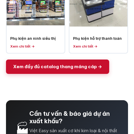
Phụ kiện an ninh siêu thị
Phụ kiện hỗ trợ thanh toán
Xem chi tiết →
Xem chi tiết →
Xem đầy đủ catalog thang máng cáp →
Cần tư vấn & báo giá dự án
xuất khẩu?
🏭
Việt Easy sản xuất cơ khí kim loại & nội thất