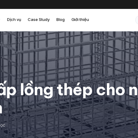
Dịch vụ
Case Study
Blog
Giới thiệu
p lồng thép cho n
h
đọc