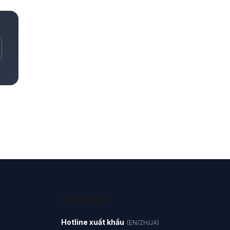
Liên hệ
Hotline xuất khẩu
(EN/ZH/JA)