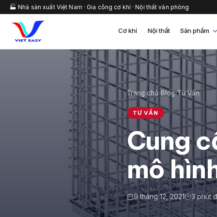
🏭 Nhà sản xuất Việt Nam · Gia công cơ khí · Nội thất văn phòng
Cơ khí
Nội thất
Sản phẩm
Trang chủ
›
Blog
›
Tư Vấn
TƯ VẤN
Cung cấ
mô hìn
9 tháng 12, 2021
3 phút 