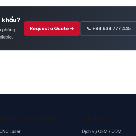
t khẩu?
Request a Quote →
📞 +84 934 777 445
ăn phòng
ilable.
ng lực sản xuất
Dịch vụ
 CNC Laser
Dịch vụ OEM / ODM