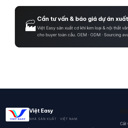
Cần tư vấn & báo giá dự án xuấ
🏭
Việt Easy sản xuất cơ khí kim loại & nội thất v
cho buyer toàn cầu. OEM · ODM · Sourcing ava
Nă
Việt Easy
NHÀ SẢN XUẤT · VIỆT NAM
Cắt