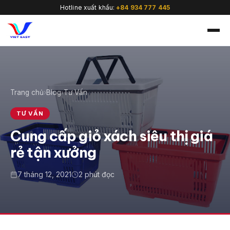
Hotline xuất khẩu:
+84 934 777 445
Trang chủ
›
Blog
›
Tư Vấn
🇻🇳
TƯ VẤN
Cung cấp giỏ xách siêu thị giá
rẻ tận xưởng
7 tháng 12, 2021
2 phút đọc