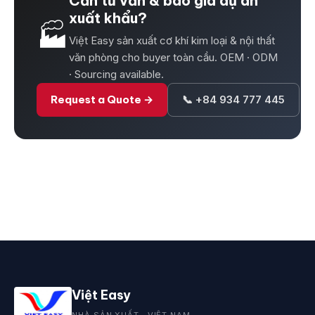
Cần tư vấn & báo giá dự án
xuất khẩu?
🏭
Việt Easy sản xuất cơ khí kim loại & nội thất
văn phòng cho buyer toàn cầu. OEM · ODM
· Sourcing available.
Request a Quote →
📞 +84 934 777 445
Việt Easy
NHÀ SẢN XUẤT · VIỆT NAM