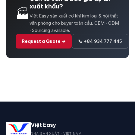
xuất khẩu?
🏭
Việt Easy sản xuất cơ khí kim loại & nội thất
văn phòng cho buyer toàn cầu. OEM · ODM
· Sourcing available.
Request a Quote →
📞 +84 934 777 445
Việt Easy
NHÀ SẢN XUẤT · VIỆT NAM