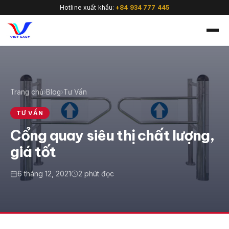
Hotline xuất khẩu:
+84 934 777 445
Trang chủ
›
Blog
›
Tư Vấn
🇻🇳
TƯ VẤN
Cổng quay siêu thị chất lượng,
giá tốt
6 tháng 12, 2021
2 phút đọc