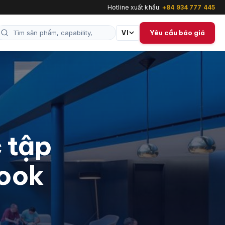
Hotline xuất khẩu:
+84 934 777 445
Yêu cầu báo giá
VI
 tập
book