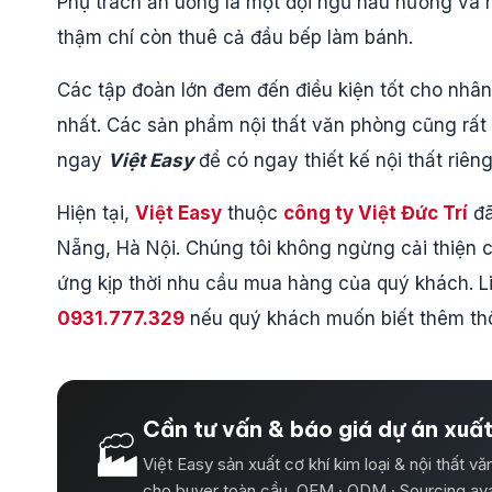
Phụ trách ăn uống là một đội ngũ nấu nướng và nh
thậm chí còn thuê cả đầu bếp làm bánh.
Các tập đoàn lớn đem đến điều kiện tốt cho nhân
nhất. Các sản phẩm nội thất văn phòng cũng rất
ngay
Việt Easy
để có ngay thiết kế nội thất riê
Hiện tại,
Việt Easy
thuộc
công ty Việt Đức Trí
đã
Nẵng, Hà Nội. Chúng tôi không ngừng cải thiện 
ứng kịp thời nhu cầu mua hàng của quý khách. Li
0931.777.329
nếu quý khách muốn biết thêm thôn
Cần tư vấn & báo giá dự án xuấ
🏭
Việt Easy sản xuất cơ khí kim loại & nội thất v
cho buyer toàn cầu. OEM · ODM · Sourcing ava