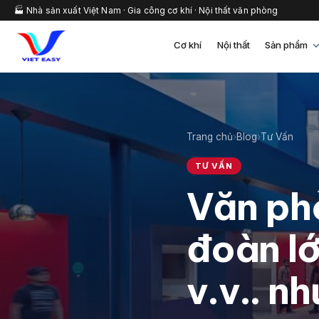
🏭 Nhà sản xuất Việt Nam · Gia công cơ khí · Nội thất văn phòng
Cơ khí
Nội thất
Sản phẩm
Trang chủ
›
Blog
›
Tư Vấn
TƯ VẤN
Văn phò
đoàn l
v.v.. n