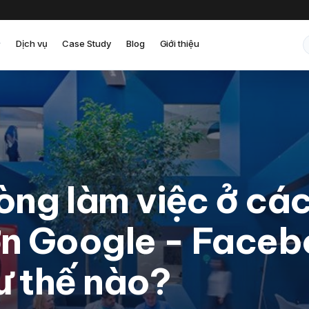
Dịch vụ
Case Study
Blog
Giới thiệu
ng làm việc ở các
ớn Google - Face
hư thế nào?