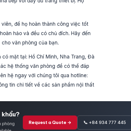
à bếp với đầy đủ trang thiết bị. Họ
 viên, để họ hoàn thành công việc tốt
 hoàn hảo và đều có chủ đích. Hãy đến
ng cho văn phòng của bạn.
 có mặt tại: Hồ Chí Minh, Nha Trang, Đà
các hệ thống văn phòng để có thể đáp
ên hệ ngay với chúng tôi qua hotline:
g tin chi tiết về các sản phẩm nội thất
t khẩu?
Request a Quote →
📞 +84 934 777 445
ăn phòng
ilable.