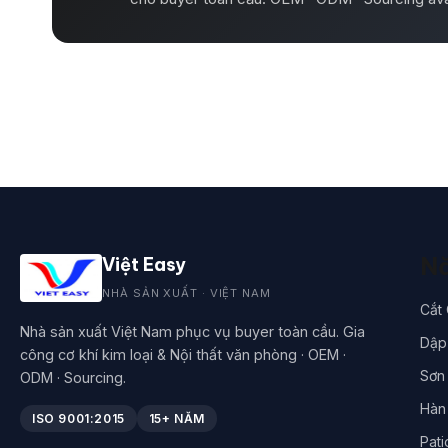
Nă
Việt Easy
NHÀ SẢN XUẤT · VIỆT NAM
Cắt
Nhà sản xuất Việt Nam phục vụ buyer toàn cầu. Gia
Dập 
công cơ khí kim loại & Nội thất văn phòng · OEM ·
Sơn 
ODM · Sourcing.
Hàn
ISO 9001:2015
15+ NĂM
Pati