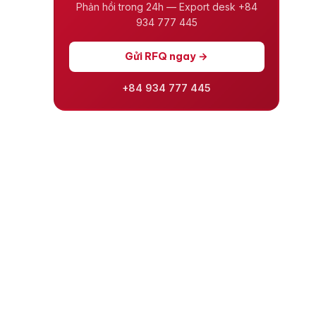
Phản hồi trong 24h — Export desk +84
934 777 445
Gửi RFQ ngay →
+84 934 777 445