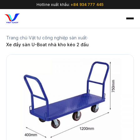
Hotline xuất khẩu:
+84 934 777 445
Trang chủ
›
Vật tư công nghiệp sản xuất
›
Xe đẩy sàn U-Boat nhà kho kéo 2 đầu
🇻🇳