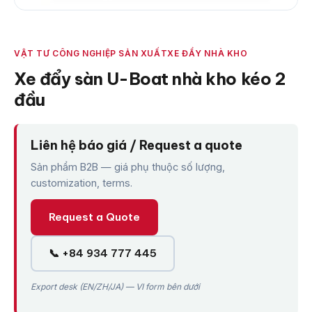
VẬT TƯ CÔNG NGHIỆP SẢN XUẤT
XE ĐẨY NHÀ KHO
Xe đẩy sàn U-Boat nhà kho kéo 2
đầu
Liên hệ báo giá / Request a quote
Sản phẩm B2B — giá phụ thuộc số lượng,
customization, terms.
Request a Quote
📞 +84 934 777 445
Export desk (EN/ZH/JA) — VI form bên dưới