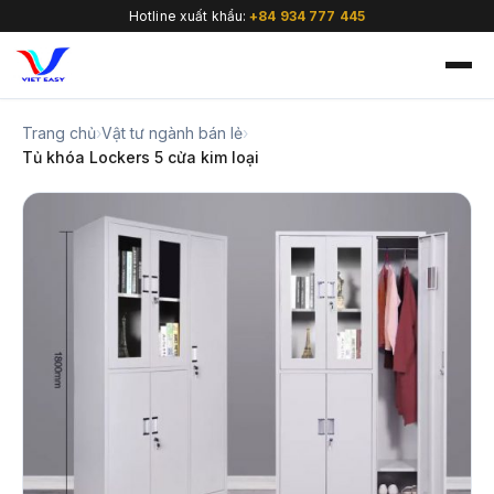
Hotline xuất khẩu:
+84 934 777 445
Trang chủ
›
Vật tư ngành bán lẻ
›
Tủ khóa Lockers 5 cửa kim loại
🇻🇳