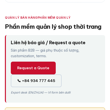
QUẢN LÝ BÁN HÀNG
PHẦN MỀM QUẢN LÝ
Phần mềm quản lý shop thời trang
Liên hệ báo giá / Request a quote
Sản phẩm B2B — giá phụ thuộc số lượng,
customization, terms.
Request a Quote
📞 +84 934 777 445
Export desk (EN/ZH/JA) — VI form bên dưới