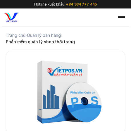
Hotline xuất khẩu:
+84 934 777 445
Trang chủ
›
Quản lý bán hàng
›
Phần mềm quản lý shop thời trang
🇻🇳