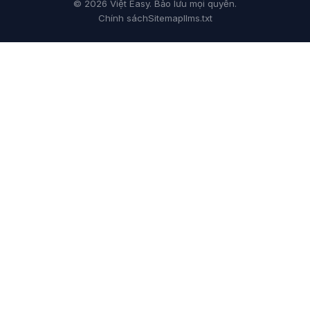
© 2026 Việt Easy. Bảo lưu mọi quyền.
Chính sách
Sitemap
llms.txt