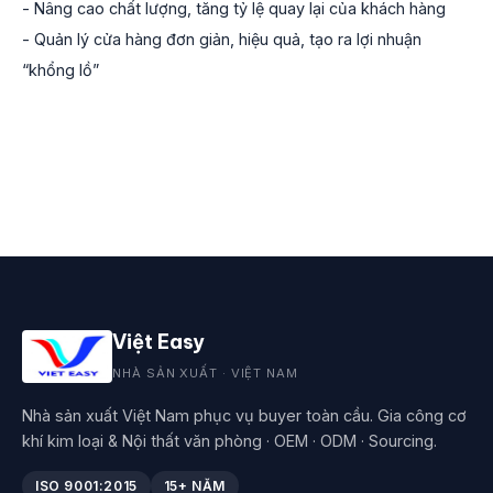
- Nâng cao chất lượng, tăng tỷ lệ quay lại của khách hàng
- Quản lý cửa hàng đơn giản, hiệu quả, tạo ra lợi nhuận
“khổng lồ”
Việt Easy
NHÀ SẢN XUẤT · VIỆT NAM
Nhà sản xuất Việt Nam phục vụ buyer toàn cầu. Gia công cơ
khí kim loại & Nội thất văn phòng · OEM · ODM · Sourcing.
ISO 9001:2015
15+ NĂM