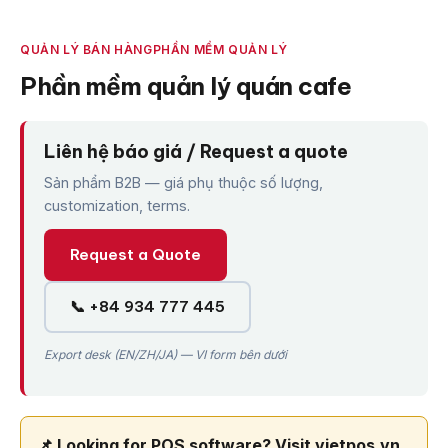
QUẢN LÝ BÁN HÀNG
PHẦN MỀM QUẢN LÝ
Phần mềm quản lý quán cafe
Liên hệ báo giá / Request a quote
Sản phẩm B2B — giá phụ thuộc số lượng,
customization, terms.
Request a Quote
📞 +84 934 777 445
Export desk (EN/ZH/JA) — VI form bên dưới
📌 Looking for POS software? Visit vietpos.vn