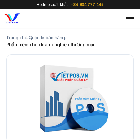
Hotline xuất khẩu:
+84 934 777 445
Trang chủ
›
Quản lý bán hàng
›
Phần mềm cho doanh nghiệp thương mại
🇻🇳