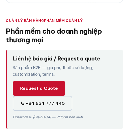
QUẢN LÝ BÁN HÀNG
PHẦN MỀM QUẢN LÝ
Phần mềm cho doanh nghiệp
thương mại
Liên hệ báo giá / Request a quote
Sản phẩm B2B — giá phụ thuộc số lượng,
customization, terms.
Request a Quote
📞 +84 934 777 445
Export desk (EN/ZH/JA) — VI form bên dưới