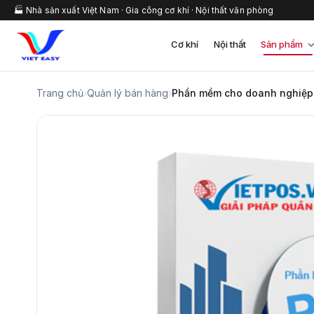
🏭 Nhà sản xuất Việt Nam · Gia công cơ khí · Nội thất văn phòng
Cơ khí
Nội thất
Sản phẩm
Trang chủ
›
Quản lý bán hàng
›
Phần mềm cho doanh nghiệp 