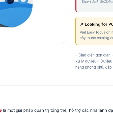
Export desk (EN/ZH/JA
📌 Looking for P
Việt Easy focus on m
này thuộc catalog cũ
– Giao diện đơn giản, 
xử lý dữ liệu – Dữ liệ
năng phong phú, đáp 
y
là một giải pháp quản trị tổng thể, hỗ trợ các nhà lãnh đ