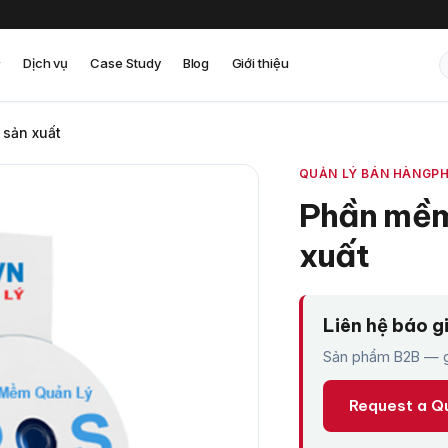
Dịch vụ
Case Study
Blog
Giới thiệu
sản xuất
QUẢN LÝ BÁN HÀNG
PH
Phần mềm
xuất
Liên hệ báo g
Sản phẩm B2B — gi
Request a Q