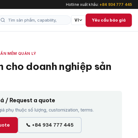
Hotline xuất khẩu:
+84 934 777 445
Yêu cầu báo giá
VI
ẦN MỀM QUẢN LÝ
 cho doanh nghiệp sản
iá / Request a quote
á phụ thuộc số lượng, customization, terms.
uote
📞 +84 934 777 445